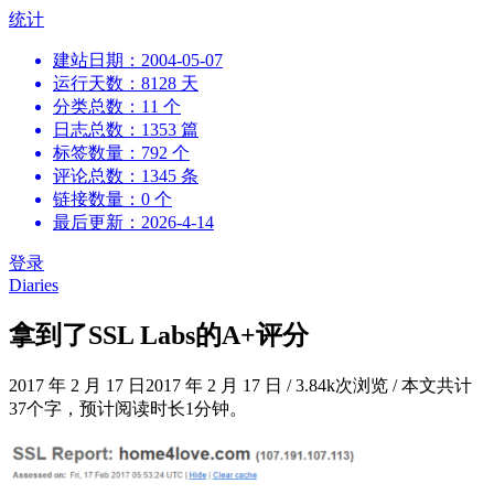
跳
统计
到
建站日期：2004-05-07
内
运行天数：8128 天
容
分类总数：11 个
日志总数：1353 篇
标签数量：792 个
评论总数：1345 条
链接数量：0 个
最后更新：2026-4-14
登录
Diaries
拿到了SSL Labs的A+评分
2017 年 2 月 17 日
2017 年 2 月 17 日
/
3.84k次浏览
/
本文共计
37个字，预计阅读时长1分钟。