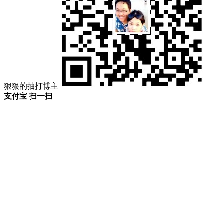
狠狠的抽打博主
支付宝 扫一扫