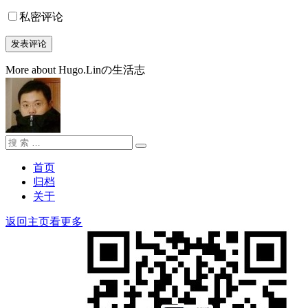
私密评论
More about Hugo.Linの生活志
搜
搜
索：
索
首页
归档
关于
返回主页看更多