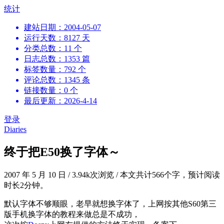
跳
统计
到
建站日期：2004-05-07
内
运行天数：8127 天
容
分类总数：11 个
日志总数：1353 篇
标签数量：792 个
评论总数：1345 条
链接数量：0 个
最后更新：2026-4-14
登录
Diaries
终于把E50换了字体～
2007 年 5 月 10 日
/
3.94k次浏览
/
本文共计566个字，预计阅读
时长2分钟。
默认字体不够顺眼，老早就想换字体了，上网按其他S60第三
版手机换字体的教程来做总是不成功，