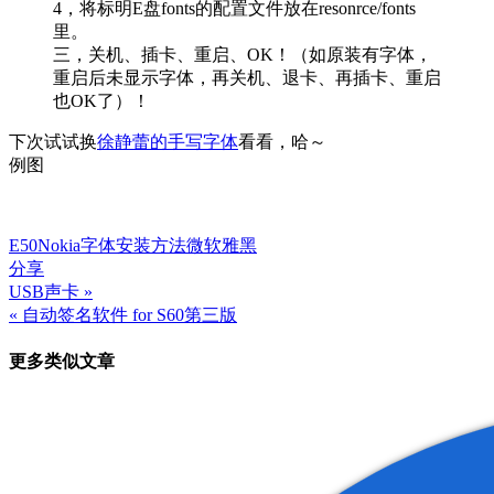
4，将标明E盘fonts的配置文件放在resonrce/fonts
里。
三，关机、插卡、重启、OK！（如原装有字体，
重启后未显示字体，再关机、退卡、再插卡、重启
也OK了）！
下次试试换
徐静蕾的手写字体
看看，哈～
例图
E50
Nokia
字体
安装方法
微软雅黑
分享
USB声卡 »
文
« 自动签名软件 for S60第三版
章
更多类似文章
导
航