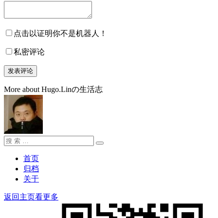
点击以证明你不是机器人！
私密评论
More about Hugo.Linの生活志
搜
搜
索：
索
首页
归档
关于
返回主页看更多