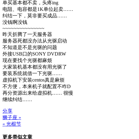
单买基本都不卖，头疼ing
电阻、电容都是1K单位起卖……
纠结一下，莫非要买成品……
没钱啊没钱
~~~~~~~~~~~~~~~
昨天折腾了一天服务器
服务器死都没办法从光驱启动
不知道是不是光驱的问题
外接USB口的SONY DVDRW
现在要找个光驱都麻烦
大家装机基本都没有用光驱了
要装系统就借一下光驱……
虚拟机下安装centos真是麻烦
不方便，本来机子就配置不咋D
再分资源出来给虚拟机…… 很慢
继续纠结……
分享
狮子座 »
文
« 光棍节
章
更多类似文章
导