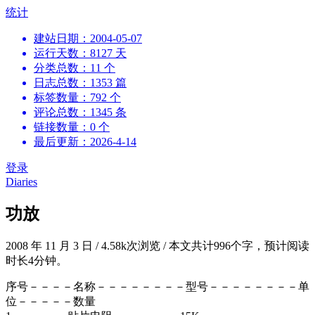
跳
统计
到
建站日期：2004-05-07
内
运行天数：8127 天
容
分类总数：11 个
日志总数：1353 篇
标签数量：792 个
评论总数：1345 条
链接数量：0 个
最后更新：2026-4-14
登录
Diaries
功放
2008 年 11 月 3 日
/
4.58k次浏览
/
本文共计996个字，预计阅读
时长4分钟。
序号－－－－名称－－－－－－－－型号－－－－－－－－单
位－－－－－数量