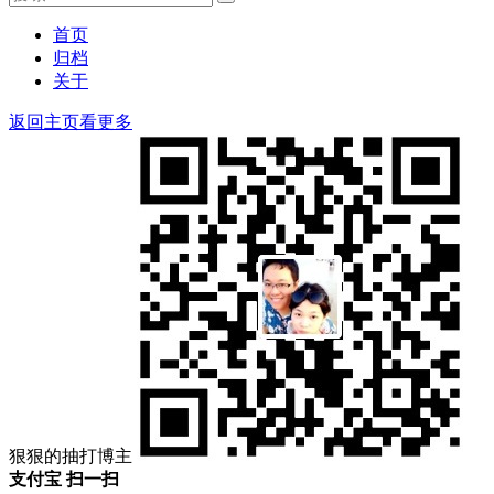
搜
索：
索
首页
归档
关于
返回主页看更多
狠狠的抽打博主
支付宝 扫一扫