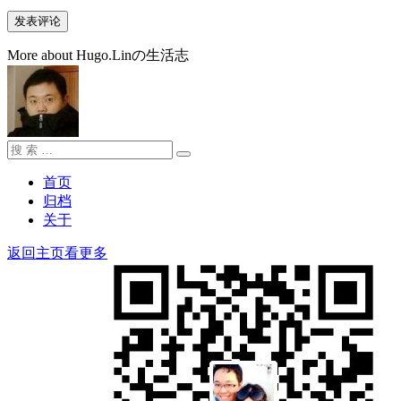
More about Hugo.Linの生活志
搜
搜
索：
索
首页
归档
关于
返回主页看更多