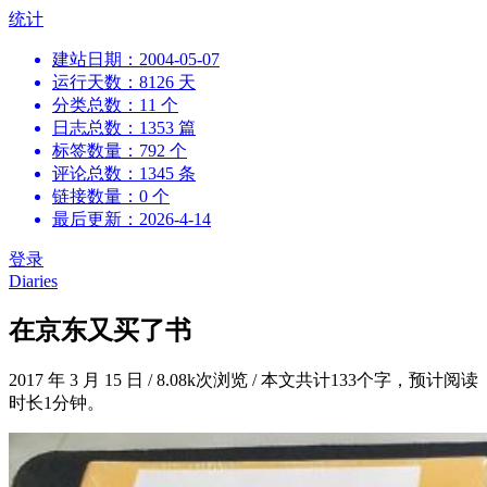
跳
统计
到
建站日期：2004-05-07
内
运行天数：8126 天
容
分类总数：11 个
日志总数：1353 篇
标签数量：792 个
评论总数：1345 条
链接数量：0 个
最后更新：2026-4-14
登录
Diaries
在京东又买了书
2017 年 3 月 15 日
/
8.08k次浏览
/
本文共计133个字，预计阅读
时长1分钟。