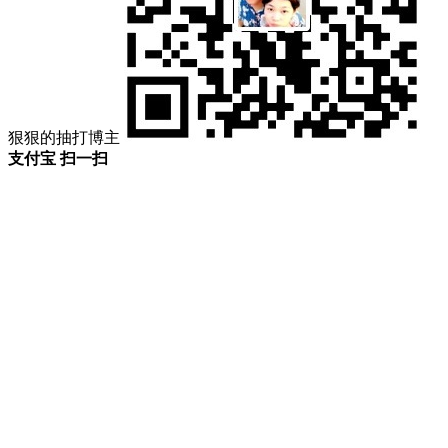
狠狠的抽打博主
支付宝 扫一扫