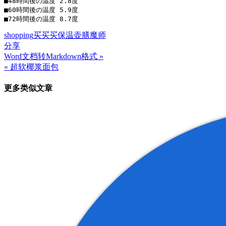
■48時間後の温度 2.8度

■60時間後の温度 5.9度

shopping
买买买
保温壶
膳魔师
分享
Word文档转Markdown格式 »
文
« 超软椰浆面包
章
更多类似文章
导
航