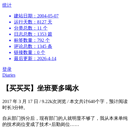
跳
统计
到
建站日期：2004-05-07
内
运行天数：8127 天
容
分类总数：11 个
日志总数：1353 篇
标签数量：792 个
评论总数：1345 条
链接数量：0 个
最后更新：2026-4-14
登录
Diaries
【买买买】坐班要多喝水
2017 年 3 月 17 日
/
9.22k次浏览
/
本文共计640个字，预计阅读
时长3分钟。
自从部门拆分后，现有部门的人就明显不够了，我从本来单纯
的技术岗位变成了技术+后勤岗位……