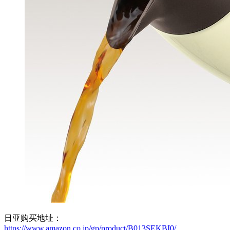
日亚购买地址：
https://www.amazon.co.jp/gp/product/B013SEKBI0/