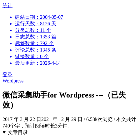
跳
统计
到
建站日期：2004-05-07
内
运行天数：8126 天
容
分类总数：11 个
日志总数：1353 篇
标签数量：792 个
评论总数：1345 条
链接数量：0 个
最后更新：2026-4-14
登录
Wordpress
微信采集助手for Wordpress ---（已失
效）
2017 年 3 月 22 日
2021 年 12 月 29 日
/
6.53k次浏览
/
本文共计
749个字，预计阅读时长3分钟。
文章目录