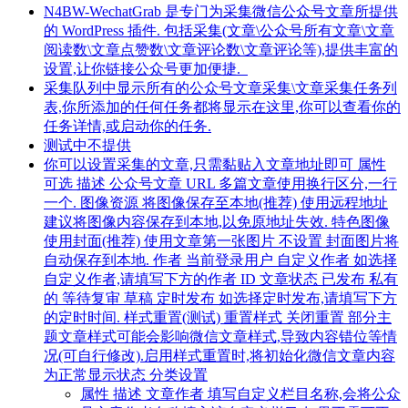
N4BW-WechatGrab 是专门为采集微信公众号文章所提供
的 WordPress 插件. 包括采集(文章\公众号所有文章\文章
阅读数\文章点赞数\文章评论数\文章评论等),提供丰富的
设置,让你链接公众号更加便捷.
采集队列中显示所有的公众号文章采集\文章采集任务列
表,你所添加的任何任务都将显示在这里,你可以查看你的
任务详情,或启动你的任务.
测试中不提供
你可以设置采集的文章,只需黏贴入文章地址即可 属性
可选 描述 公众号文章 URL 多篇文章使用换行区分,一行
一个. 图像资源 将图像保存至本地(推荐) 使用远程地址
建议将图像内容保存到本地,以免原地址失效. 特色图像
使用封面(推荐) 使用文章第一张图片 不设置 封面图片将
自动保存到本地. 作者 当前登录用户 自定义作者 如选择
自定义作者,请填写下方的作者 ID 文章状态 已发布 私有
的 等待复审 草稿 定时发布 如选择定时发布,请填写下方
的定时时间. 样式重置(测试) 重置样式 关闭重置 部分主
题文章样式可能会影响微信文章样式,导致内容错位等情
况(可自行修改).启用样式重置时,将初始化微信文章内容
为正常显示状态 分类设置
属性 描述 文章作者 填写自定义栏目名称,会将公众