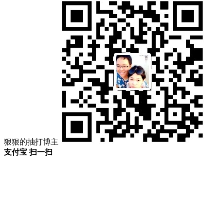
狠狠的抽打博主
支付宝 扫一扫