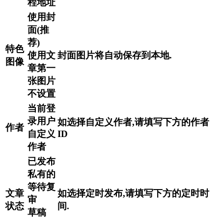
程地址
使用封
面(推
荐)
特色
使用文
封面图片将自动保存到本地.
图像
章第一
张图片
不设置
当前登
录用户
如选择自定义作者,请填写下方的作者
作者
自定义
ID
作者
已发布
私有的
等待复
文章
如选择定时发布,请填写下方的定时时
审
状态
间.
草稿