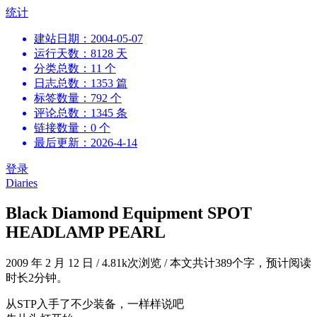
跳
统计
到
建站日期：2004-05-07
内
运行天数：8128 天
容
分类总数：11 个
日志总数：1353 篇
标签数量：792 个
评论总数：1345 条
链接数量：0 个
最后更新：2026-4-14
登录
Diaries
Black Diamond Equipment SPOT
HEADLAMP PEARL
2009 年 2 月 12 日
/
4.81k次浏览
/
本文共计389个字，预计阅读
时长2分钟。
从STP入手了不少装备，一样样说吧