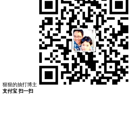
狠狠的抽打博主
支付宝 扫一扫