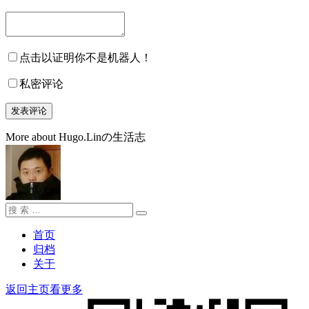
点击以证明你不是机器人！
私密评论
More about Hugo.Linの生活志
搜
搜
索：
索
首页
归档
关于
返回主页看更多