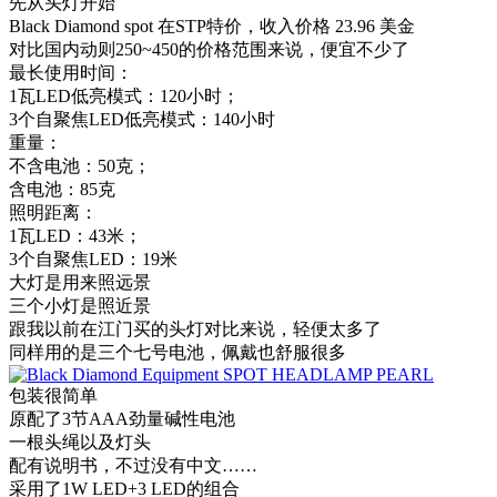
先从头灯开始
Black Diamond spot 在STP特价，收入价格 23.96 美金
对比国内动则250~450的价格范围来说，便宜不少了
最长使用时间：
1瓦LED低亮模式：120小时；
3个自聚焦LED低亮模式：140小时
重量：
不含电池：50克；
含电池：85克
照明距离：
1瓦LED：43米；
3个自聚焦LED：19米
大灯是用来照远景
三个小灯是照近景
跟我以前在江门买的头灯对比来说，轻便太多了
同样用的是三个七号电池，佩戴也舒服很多
包装很简单
原配了3节AAA劲量碱性电池
一根头绳以及灯头
配有说明书，不过没有中文……
采用了1W LED+3 LED的组合