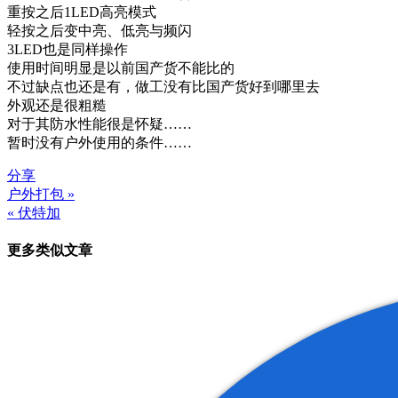
重按之后1LED高亮模式
轻按之后变中亮、低亮与频闪
3LED也是同样操作
使用时间明显是以前国产货不能比的
不过缺点也还是有，做工没有比国产货好到哪里去
外观还是很粗糙
对于其防水性能很是怀疑……
暂时没有户外使用的条件……
分享
户外打包 »
文
« 伏特加
章
更多类似文章
导
航