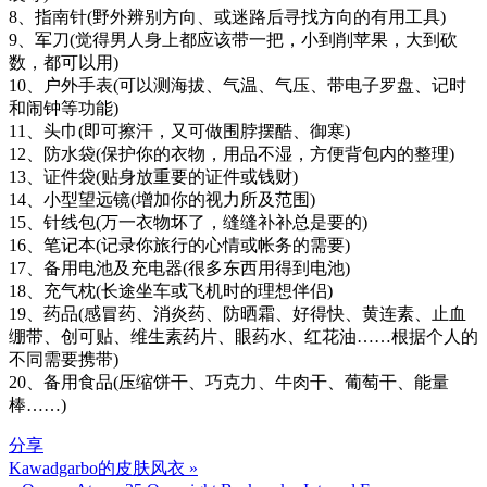
8、指南针(野外辨别方向、或迷路后寻找方向的有用工具)
9、军刀(觉得男人身上都应该带一把，小到削苹果，大到砍
数，都可以用)
10、户外手表(可以测海拔、气温、气压、带电子罗盘、记时
和闹钟等功能)
11、头巾(即可擦汗，又可做围脖摆酷、御寒)
12、防水袋(保护你的衣物，用品不湿，方便背包内的整理)
13、证件袋(贴身放重要的证件或钱财)
14、小型望远镜(增加你的视力所及范围)
15、针线包(万一衣物坏了，缝缝补补总是要的)
16、笔记本(记录你旅行的心情或帐务的需要)
17、备用电池及充电器(很多东西用得到电池)
18、充气枕(长途坐车或飞机时的理想伴侣)
19、药品(感冒药、消炎药、防晒霜、好得快、黄连素、止血
绷带、创可贴、维生素药片、眼药水、红花油……根据个人的
不同需要携带)
20、备用食品(压缩饼干、巧克力、牛肉干、葡萄干、能量
棒……)
分享
Kawadgarbo的皮肤风衣 »
文