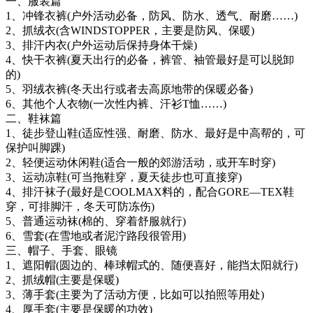
一、服装篇
1、冲锋衣裤(户外活动必备，防风、防水、透气、耐磨……)
2、抓绒衣(含WINDSTOPPER，主要是防风、保暖)
3、排汗内衣(户外运动后保持身体干燥)
4、快干衣裤(夏天出行的必备，裤管、袖管最好是可以脱卸
的)
5、羽绒衣裤(冬天出行或者去高原地带的保暖必备)
6、其他个人衣物(一次性内裤、汗衫T恤……)
二、鞋袜篇
1、徒步登山鞋(适应性强、耐磨、防水、最好是中高帮的，可
保护叫脚踝)
2、轻便运动休闲鞋(适合一般的郊游活动，或开车时穿)
3、运动凉鞋(可当拖鞋穿，夏天徒步也可直接穿)
4、排汗袜子(最好是COOLMAX料的，配合GORE—TEX鞋
穿，可排脚汗，冬天可防冻伤)
5、普通运动袜(棉的、穿着舒服就行)
6、雪套(在雪地或者泥泞路段很管用)
三、帽子、手套、眼镜
1、遮阳帽(圆边的、棒球帽式的、随便喜好，能挡太阳就行)
2、抓绒帽(主要是保暖)
3、薄手套(主要为了活动方便，比如可以拍照等用处)
4、厚手套(主要是保暖的功效)