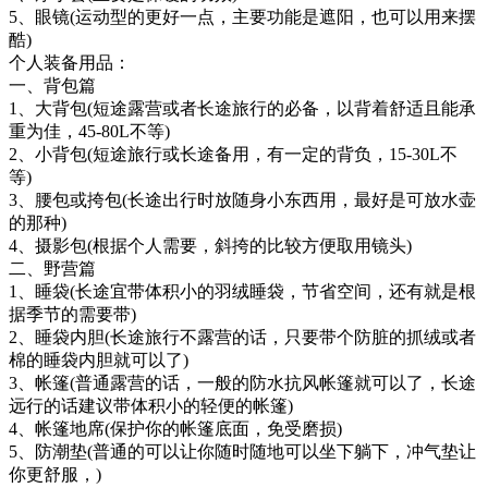
5、眼镜(运动型的更好一点，主要功能是遮阳，也可以用来摆
酷)
个人装备用品：
一、背包篇
1、大背包(短途露营或者长途旅行的必备，以背着舒适且能承
重为佳，45-80L不等)
2、小背包(短途旅行或长途备用，有一定的背负，15-30L不
等)
3、腰包或挎包(长途出行时放随身小东西用，最好是可放水壶
的那种)
4、摄影包(根据个人需要，斜挎的比较方便取用镜头)
二、野营篇
1、睡袋(长途宜带体积小的羽绒睡袋，节省空间，还有就是根
据季节的需要带)
2、睡袋内胆(长途旅行不露营的话，只要带个防脏的抓绒或者
棉的睡袋内胆就可以了)
3、帐篷(普通露营的话，一般的防水抗风帐篷就可以了，长途
远行的话建议带体积小的轻便的帐篷)
4、帐篷地席(保护你的帐篷底面，免受磨损)
5、防潮垫(普通的可以让你随时随地可以坐下躺下，冲气垫让
你更舒服，)