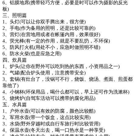
6、铝膜地席(携带轻巧方便，必要是时可以作为摄影的反光
板)
三、照明篇
1、头灯(可以让你双手腾出来，很方便)
2、手电(作为备用的照明，还是比较可靠的)
3、营灯(在营地用或者在帐篷内用，效果很好)
4、荧光棒(有一定的作用，就是不要乱扔，不环保)
5、防风打火机(用处不小，应急时做照明不错)
6、防水火柴(也是应急之用)
四、炊具篇
1、炉头(让你在野外可以吃到热的东西，小资用品之一)
2、气罐(配合炉头使用，注意携带安全)
3、套锅(有灶台了，没锅可不行，烧饭、烧汤、煮面、煎蛋都
靠他了)
4、小钢杯(环保用品，喝什么都可以，早上还可作为洗漱杯)
5、烧烤炉(自驾车活动可以携带的腐化用品)
五、水具篇
1、户外水壶(可以有效的防腐，颜色比较酷)
2、军用水壶(带一个饭盒，这点比较实用)
3、水袋(野外穿越时或自行车旅行时比较管用)
4、保温水壶(冬天出去，喝一口热水是一种享受)