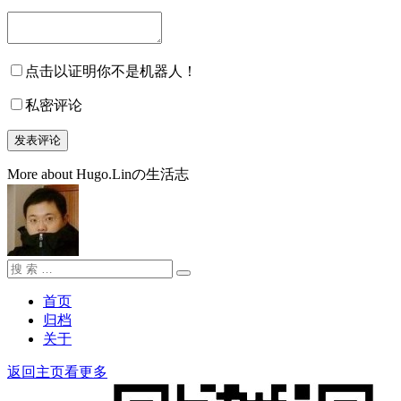
点击以证明你不是机器人！
私密评论
More about Hugo.Linの生活志
搜
搜
索：
索
首页
归档
关于
返回主页看更多