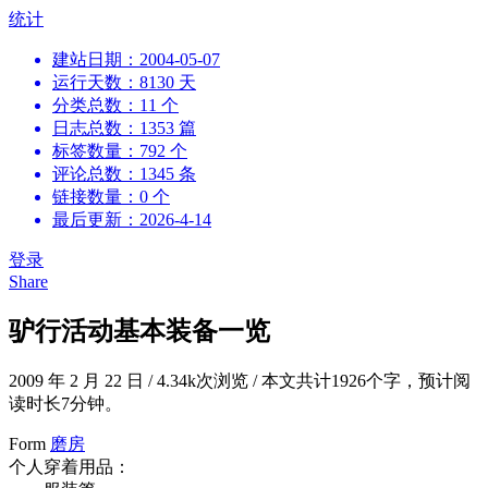
跳
统计
到
建站日期：2004-05-07
内
运行天数：8130 天
容
分类总数：11 个
日志总数：1353 篇
标签数量：792 个
评论总数：1345 条
链接数量：0 个
最后更新：2026-4-14
登录
Share
驴行活动基本装备一览
2009 年 2 月 22 日
/
4.34k次浏览
/
本文共计1926个字，预计阅
读时长7分钟。
Form
磨房
个人穿着用品：