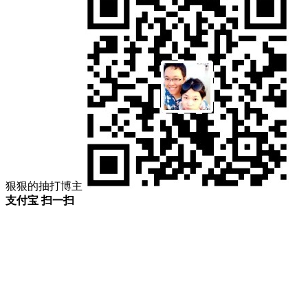
狠狠的抽打博主
支付宝 扫一扫