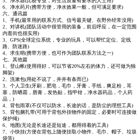
5、净水器(比较专业，对生活质量有要求的人士用)
6、净水药片(携带方便，净水效果一般，但可满足要求)
六、通讯篇
1、手机(最常用的联系方式、信号最关键、在野外经常没用)
2、对讲机(团队活动中很管用的装备，前后呼应，在一定范围
内逛街也很实用)
3、GPS(全球定位系统，专业的玩具，可以帮忙定位、定线
路、防迷路)
4、求生哨(携带方便，也可作为团队联系方法之一)
七、其他篇
1、登山帐(使用得好，可以节省20%左右的体力，还可做为独
脚架)
2、洗漱包(用处不说了，井井有条而已)
3、个人卫生(牙刷，肥皂，毛巾，牙膏，手纸，爽足粉，耳
塞，防晒霜，唇膏，发热贴，指甲钳，净水器药品，个人药
品，)
4、背包雨罩(不仅可以防水，长途的话，是防尘的理想工具)
5、背包捆扎带(可用于背包外挂物件的固定，必要时可连接做
保护绳)
6、地图(无论是长途还是短途，都用得着的工具)
7、小快挂(方便在背包上随便挂取小物件、毛巾、帽子、垃圾
袋等)