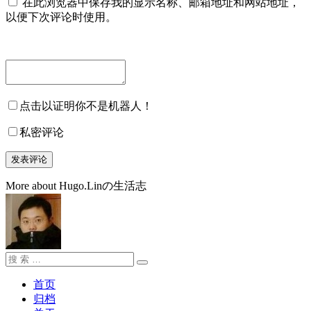
在此浏览器中保存我的显示名称、邮箱地址和网站地址，
以便下次评论时使用。
点击以证明你不是机器人！
私密评论
More about Hugo.Linの生活志
搜
搜
索：
索
首页
归档