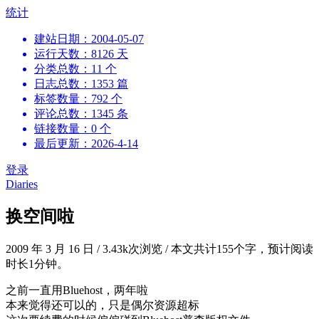
跳
统计
到
建站日期：2004-05-07
内
运行天数：8126 天
容
分类总数：11 个
日志总数：1353 篇
标签数量：792 个
评论总数：1345 条
链接数量：0 个
最后更新：2026-4-14
登录
Diaries
换空间啦
2009 年 3 月 16 日
/
3.43k次浏览
/
本文共计155个字，预计阅读
时长1分钟。
之前一直用Bluehost，两年啦
本来觉得还可以的，只是偶尔资源超标