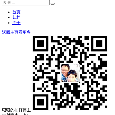
搜
搜
索：
索
首页
归档
关于
返回主页看更多
狠狠的抽打博主