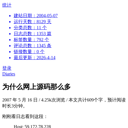
跳
统计
到
建站日期：2004-05-07
内
运行天数：8129 天
容
分类总数：11 个
日志总数：1353 篇
标签数量：792 个
评论总数：1345 条
链接数量：0 个
最后更新：2026-4-14
登录
Diaries
为什么网上源码那么多
2007 年 5 月 16 日
/
4.25k次浏览
/
本文共计609个字，预计阅读
时长3分钟。
刚刚看日志看到这段：
Host: 59.172.78.228