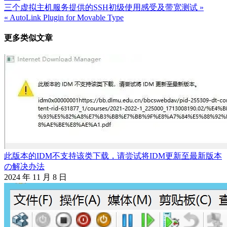
三个虚拟主机服务提供的SSH初级使用感受及带宽测试 »
文
« AutoLink Plugin for Movable Type
章
更多类似文章
导
航
此版本的IDM不支持该类下载，请尝试将IDM更新至最新版本
の解决办法
2024 年 11 月 8 日