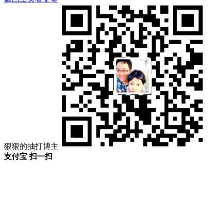
狠狠的抽打博主
支付宝 扫一扫