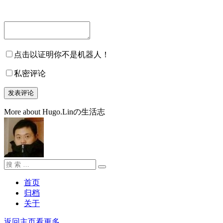
点击以证明你不是机器人！
私密评论
More about Hugo.Linの生活志
搜
搜
索：
索
首页
归档
关于
返回主页看更多