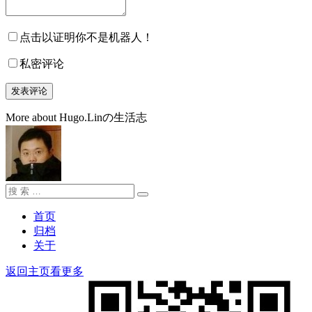
点击以证明你不是机器人！
私密评论
More about Hugo.Linの生活志
搜
搜
索：
索
首页
归档
关于
返回主页看更多