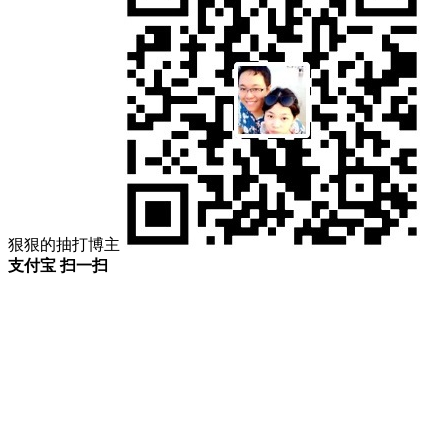
狠狠的抽打博主
支付宝 扫一扫