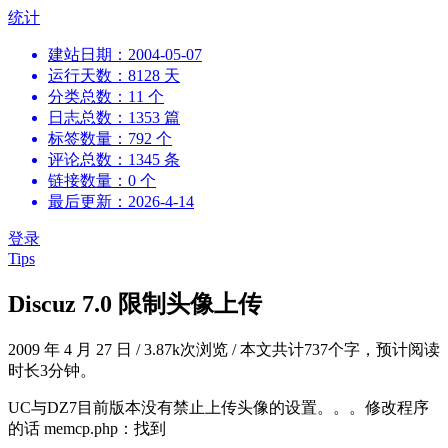
跳
统计
到
建站日期：2004-05-07
内
运行天数：8128 天
容
分类总数：11 个
日志总数：1353 篇
标签数量：792 个
评论总数：1345 条
链接数量：0 个
最后更新：2026-4-14
登录
Tips
Discuz 7.0 限制头像上传
2009 年 4 月 27 日
/
3.87k次浏览
/
本文共计737个字，预计阅读
时长3分钟。
UC与DZ7目前版本没有禁止上传头像的设置。。。修改程序
的话 memcp.php：找到