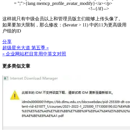
= '';">{lang memcp_profile_avatar_modify}</a></p>
<!--{/if}-->
这样就只有中级会员以上和管理员版主们能够上传头像了。
如果要加大限制，那么修改：($avatar > 11) 中的11为更高级用
户组的ID
分享
超级星光大道 第五季 »
文
« 企业网站栏目常用中英文对照
章
更多类似文章
导
航