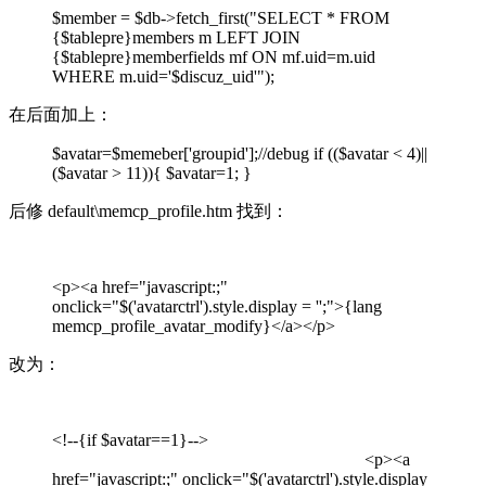
$member = $db->fetch_first("SELECT * FROM
{$tablepre}members m LEFT JOIN
{$tablepre}memberfields mf ON mf.uid=m.uid
WHERE m.uid='$discuz_uid'");
在后面加上：
$avatar=$memeber['groupid'];//debug if (($avatar < 4)||
($avatar > 11)){ $avatar=1; }
后修 default\memcp_profile.htm 找到：
<p><a href="javascript:;"
onclick="$('avatarctrl').style.display = '';">{lang
memcp_profile_avatar_modify}</a></p>
改为：
<!--{if $avatar==1}-->
<p><a
href="javascript:;" onclick="$('avatarctrl').style.display