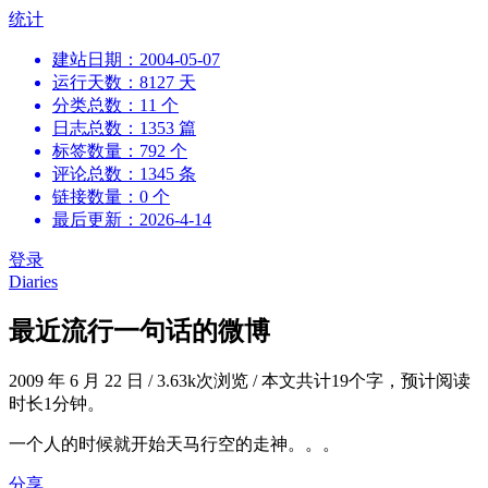
跳
统计
到
建站日期：2004-05-07
内
运行天数：8127 天
容
分类总数：11 个
日志总数：1353 篇
标签数量：792 个
评论总数：1345 条
链接数量：0 个
最后更新：2026-4-14
登录
Diaries
最近流行一句话的微博
2009 年 6 月 22 日
/
3.63k次浏览
/
本文共计19个字，预计阅读
时长1分钟。
一个人的时候就开始天马行空的走神。。。
分享