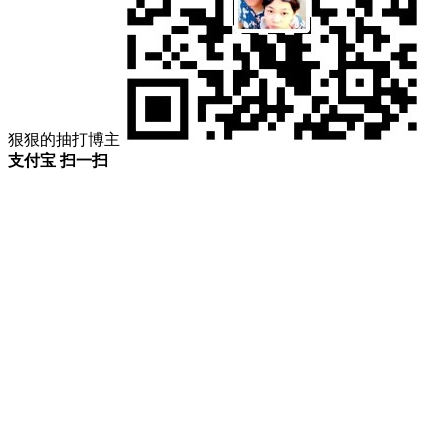
狠狠的抽打博主
支付宝 扫一扫