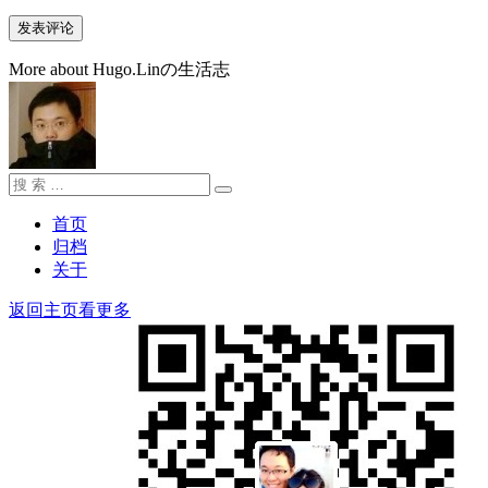
More about Hugo.Linの生活志
搜
搜
索：
索
首页
归档
关于
返回主页看更多