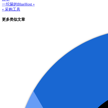
一坨屎的BlueHost »
文
« 采购工具
章
更多类似文章
导
航