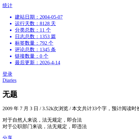
跳
统计
到
建站日期：2004-05-07
内
运行天数：8128 天
容
分类总数：11 个
日志总数：1353 篇
标签数量：792 个
评论总数：1345 条
链接数量：0 个
最后更新：2026-4-14
登录
Diaries
无题
2009 年 7 月 3 日
/
3.52k次浏览
/
本文共计33个字，预计阅读时
对于自然人来说，法无规定，即合法
对于公职部门来说，法无规定，即违法
分享