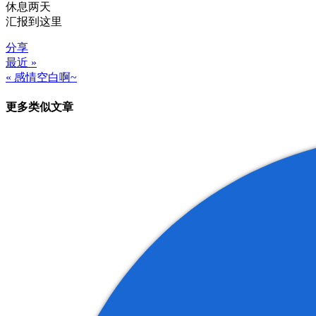
休息两天
汇报到这里
分享
最近 »
文
« 感情空白啊~
章
更多类似文章
导
航