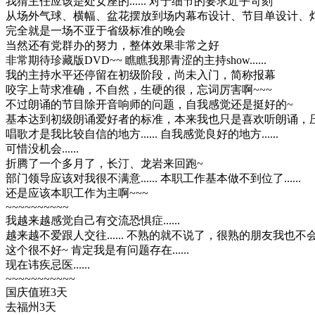
我猜主任应该是处女座的...... 对于细节的要求近乎苛刻
从场外气球、横幅、盆花摆放到场内幕布设计、节目单设计、
完全就是一场不亚于省级标准的晚会
当然还有党群办的努力，整体效果非常之好
非常期待珍藏版DVD~~ 瞧瞧我那青涩的主持show......
我的主持水平还停留在初级阶段，尚未入门，简称报幕
咬字上苛求准确，不自然，生硬的很，忘词厉害啊~~~
不过朗诵的节目除开音响师的问题，自我感觉还是挺好的~
基本达到初级朗诵爱好者的标准，本来我也只是喜欢听朗诵，压根没
唱歌才是我比较自信的地方...... 自我感觉良好的地方......
可惜没机会......
折腾了一个多月了，长汀、龙岩来回跑~
部门领导应该对我很不满意...... 本职工作基本做不到位了......
还是应该本职工作为主啊~~~
~~~~~~~~~~
我越来越感觉自己有交流恐惧症......
越来越不爱跟人交往...... 不熟的就不说了，很熟的朋友我也不会主动
这个很不好~ 肯定我是有问题存在......
现在讳疾忌医......
~~~~~~~~~~~
国庆值班3天
去福州3天