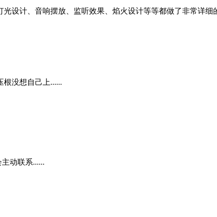
灯光设计、音响摆放、监听效果、焰火设计等等都做了非常详细
想自己上......
联系......