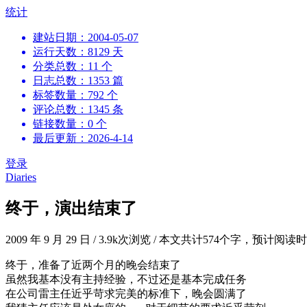
跳
统计
到
建站日期：2004-05-07
内
运行天数：8129 天
容
分类总数：11 个
日志总数：1353 篇
标签数量：792 个
评论总数：1345 条
链接数量：0 个
最后更新：2026-4-14
登录
Diaries
终于，演出结束了
2009 年 9 月 29 日
/
3.9k次浏览
/
本文共计574个字，预计阅读时
终于，准备了近两个月的晚会结束了
虽然我基本没有主持经验，不过还是基本完成任务
在公司雷主任近乎苛求完美的标准下，晚会圆满了