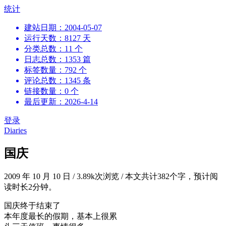
跳
统计
到
建站日期：2004-05-07
内
运行天数：8127 天
容
分类总数：11 个
日志总数：1353 篇
标签数量：792 个
评论总数：1345 条
链接数量：0 个
最后更新：2026-4-14
登录
Diaries
国庆
2009 年 10 月 10 日
/
3.89k次浏览
/
本文共计382个字，预计阅
读时长2分钟。
国庆终于结束了
本年度最长的假期，基本上很累