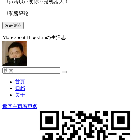
点击以证明你不是机器人！
私密评论
More about Hugo.Linの生活志
搜
搜
索：
索
首页
归档
关于
返回主页看更多