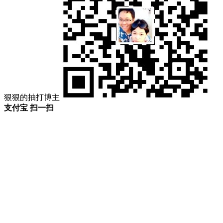
狠狠的抽打博主
支付宝 扫一扫