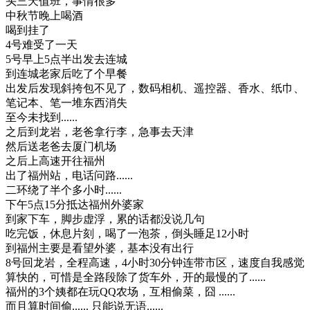
头三天值班，事情很多
中秋节晚上喝酒
喝到挂了
4号难受了一天
5号早上5点半出发去连城
到连城老家后吃了个早餐
出发后发现斜挎包不见了，数码相机、遥控器、香水、纸巾、
笔记本、笔一堆东西消失
至今未找到......
之后到龙岩，老爸拿行李，急事去天津
然后送老爸去厦门机场
之后上高速开往福州
出了福州站，电话问路......
二环绕了半个多小时......
下午5点15分抵达福州外婆家
到家下车，脚步虚浮，累的话都没说几句
吃完饭，休息片刻，喝了一泡茶，倒头睡足12小时
到福州主要是看望外婆，基本没有出行
8号回龙岩，全程高速，4小时30分钟连带市区，速度自我感觉
算快的，可惜是全路段除了货车外，开的最慢的了......
福州的3个姨都在玩QQ农场，互相偷菜，囧 ......
而且算时间偷...... 只能说无语......