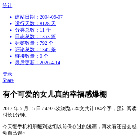
跳
统计
到
建站日期：2004-05-07
内
运行天数：8128 天
容
分类总数：11 个
日志总数：1353 篇
标签数量：792 个
评论总数：1345 条
链接数量：0 个
最后更新：2026-4-14
登录
Share
有个可爱的女儿真的幸福感爆棚
2017 年 5 月 15 日
/
4.97k次浏览
/
本文共计184个字，预计阅读
时长1分钟。
今天翻手机相册翻到这组以前保存过的漫画，再次看还是会感
动自己诶~