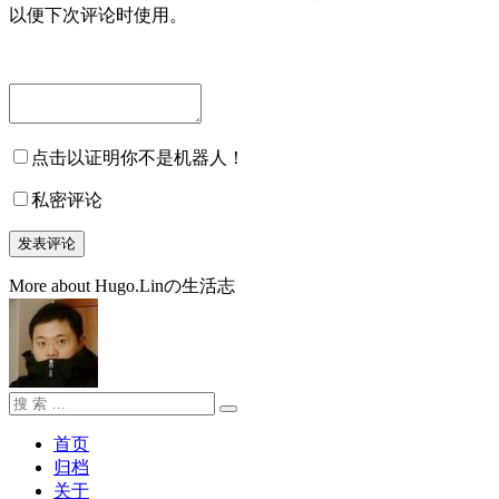
以便下次评论时使用。
点击以证明你不是机器人！
私密评论
More about Hugo.Linの生活志
搜
搜
索：
索
首页
归档
关于