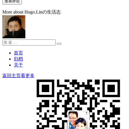
More about Hugo.Linの生活志
搜
搜
索：
索
首页
归档
关于
返回主页看更多