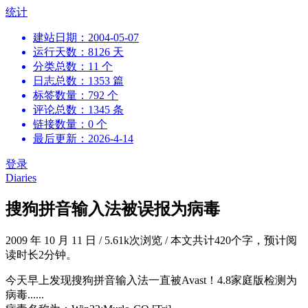
跳
统计
到
建站日期：2004-05-07
内
运行天数：8126 天
容
分类总数：11 个
日志总数：1353 篇
标签数量：792 个
评论总数：1345 条
链接数量：0 个
最后更新：2026-4-14
登录
Diaries
搜狗拼音输入法被误报为病毒
2009 年 10 月 11 日
/
5.61k次浏览
/
本文共计420个字，预计阅
读时长2分钟。
今天早上发现搜狗拼音输入法一直被Avast！4.8家庭版检测为
病毒......