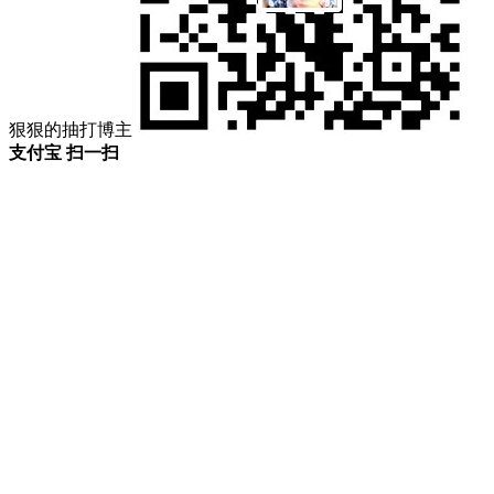
狠狠的抽打博主
支付宝 扫一扫