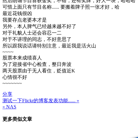
然后朗诵节目喜获金奖，不错，还有奖牌，好大一块，哈哈哈
可惜上面只有节目名称...... 要搬着牌子照一张才好，哈
最近花钱很凶
我要存点老婆本才是
另外，本人脾气已经越来越不好了
对于礼貌人士还会容忍一二
对于不讲理的同志，不好意思了
所以跟我说话请特别注意，最近我是活火山
~~~~
股票本来成绩喜人
为了迎接省中心检查，整日奔波
两天股票由于无人看住，贬值近K
心情很不好
~~~~~~~
分享
测试一下Flickr的博客发表功能...... »
文
« NAS
章
更多类似文章
导
航