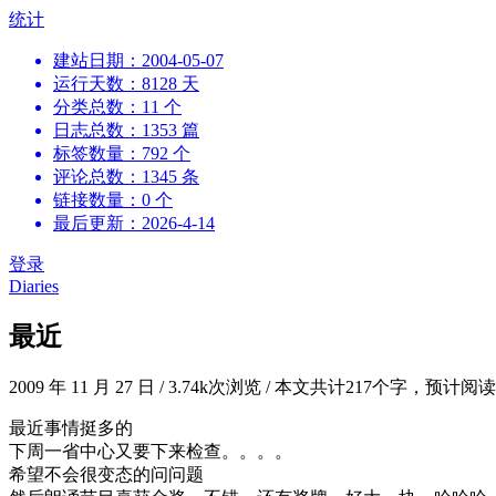
跳
统计
到
建站日期：2004-05-07
内
运行天数：8128 天
容
分类总数：11 个
日志总数：1353 篇
标签数量：792 个
评论总数：1345 条
链接数量：0 个
最后更新：2026-4-14
登录
Diaries
最近
2009 年 11 月 27 日
/
3.74k次浏览
/
本文共计217个字，预计阅
最近事情挺多的
下周一省中心又要下来检查。。。。
希望不会很变态的问问题