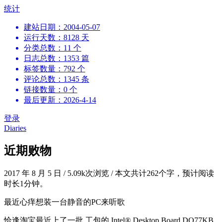
跳
统计
到
建站日期：2004-05-07
内
运行天数：8128 天
容
分类总数：11 个
日志总数：1353 篇
标签数量：792 个
评论总数：1345 条
链接数量：0 个
最后更新：2026-4-14
登录
Diaries
近期败物
2017 年 8 月 5 日
/
5.09k次浏览
/
本文共计262个字，预计阅读
时长1分钟。
最近心痒想装一台静音的PC来听歌
恰逢淘宝最近上了一批 工包的 Intel® Desktop Board DQ77KB