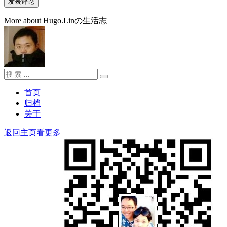
More about Hugo.Linの生活志
搜
搜
索：
索
首页
归档
关于
返回主页看更多