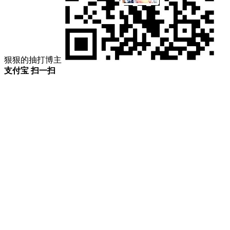
狠狠的抽打博主
支付宝 扫一扫