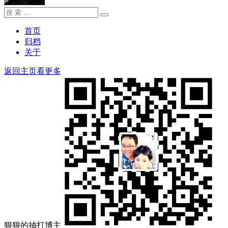
搜
搜
索：
索
首页
归档
关于
返回主页看更多
狠狠的抽打博主