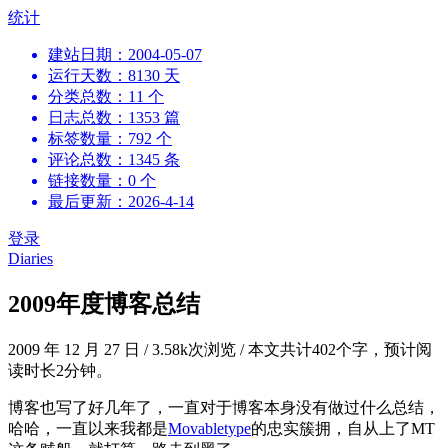
跳
统计
到
建站日期：2004-05-07
内
运行天数：8130 天
容
分类总数：11 个
日志总数：1353 篇
标签数量：792 个
评论总数：1345 条
链接数量：0 个
最后更新：2026-4-14
登录
Diaries
2009年度博客总结
2009 年 12 月 27 日
/
3.58k次浏览
/
本文共计402个字，预计阅
读时长2分钟。
博客也写了好几年了，一直对于博客本身没有做过什么总结，
哈哈，一直以来我都是
Movabletype
的忠实簇拥，自从上了MT