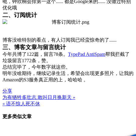
呃，钟欣桐会排第一这个...... 都是Google来的...... 没做过特别
优化哦
二、订阅统计
博客没啥特别的看点，有人订阅我已经蛮惊奇的了......
三、博客文章与留言统计
今年共博了122篇，留言78条。
TypePad AntiSpam
帮我拦截了
垃圾留言1772条，赞。
总结完毕了，今年数字就这些。
明年没啥期待，继续记录生活，希望会出现更多照片，让我的
Amazon的S3服务真正用的上，哈哈哈 。
分享
为有牺牲多壮志 敢叫日月换新天 »
文
« 语不惊人死不休
章
更多类似文章
导
航