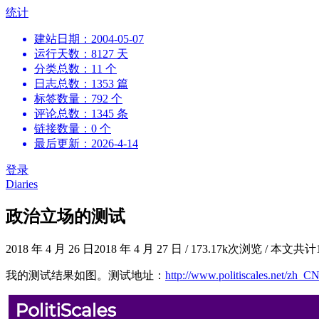
跳
统计
到
建站日期：2004-05-07
内
运行天数：8127 天
容
分类总数：11 个
日志总数：1353 篇
标签数量：792 个
评论总数：1345 条
链接数量：0 个
最后更新：2026-4-14
登录
Diaries
政治立场的测试
2018 年 4 月 26 日
2018 年 4 月 27 日
/
173.17k次浏览
/
本文共计
我的测试结果如图。测试地址：
http://www.politiscales.net/zh_CN