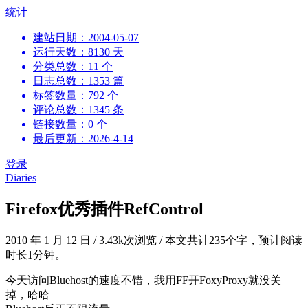
跳
统计
到
建站日期：2004-05-07
内
运行天数：8130 天
容
分类总数：11 个
日志总数：1353 篇
标签数量：792 个
评论总数：1345 条
链接数量：0 个
最后更新：2026-4-14
登录
Diaries
Firefox优秀插件RefControl
2010 年 1 月 12 日
/
3.43k次浏览
/
本文共计235个字，预计阅读
时长1分钟。
今天访问Bluehost的速度不错，我用FF开FoxyProxy就没关
掉，哈哈