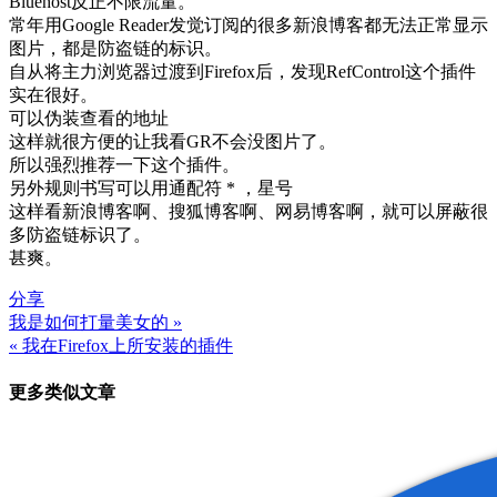
Bluehost反正不限流量。
常年用Google Reader发觉订阅的很多新浪博客都无法正常显示
图片，都是防盗链的标识。
自从将主力浏览器过渡到Firefox后，发现RefControl这个插件
实在很好。
可以伪装查看的地址
这样就很方便的让我看GR不会没图片了。
所以强烈推荐一下这个插件。
另外规则书写可以用通配符 * ，星号
这样看新浪博客啊、搜狐博客啊、网易博客啊，就可以屏蔽很
多防盗链标识了。
甚爽。
分享
我是如何打量美女的 »
文
« 我在Firefox上所安装的插件
章
更多类似文章
导
航