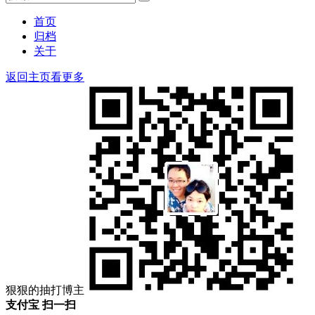
搜
索：
索
首页
归档
关于
返回主页看更多
狠狠的抽打博主
支付宝 扫一扫