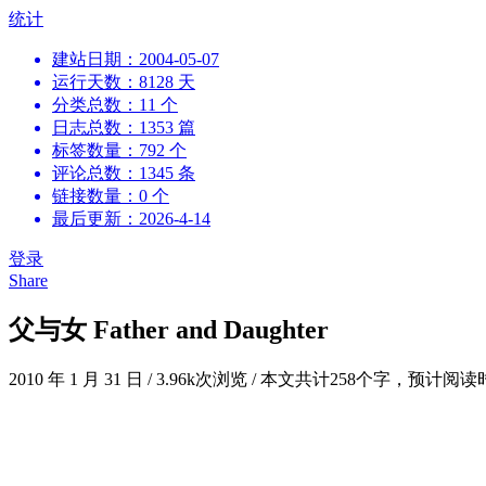
跳
统计
到
建站日期：2004-05-07
内
运行天数：8128 天
容
分类总数：11 个
日志总数：1353 篇
标签数量：792 个
评论总数：1345 条
链接数量：0 个
最后更新：2026-4-14
登录
Share
父与女 Father and Daughter
2010 年 1 月 31 日
/
3.96k次浏览
/
本文共计258个字，预计阅读