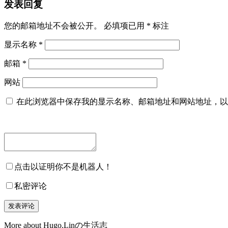
发表回复
您的邮箱地址不会被公开。
必填项已用
*
标注
显示名称
*
邮箱
*
网站
在此浏览器中保存我的显示名称、邮箱地址和网站地址，以
点击以证明你不是机器人！
私密评论
More about Hugo.Linの生活志