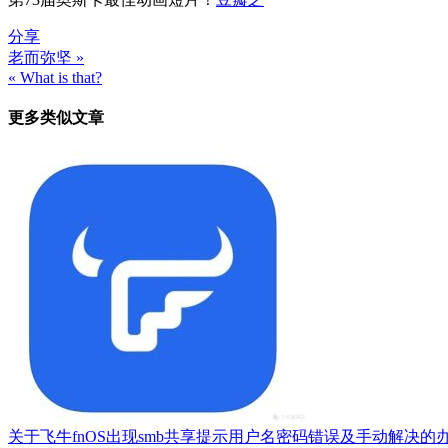
分享
老而弥坚 »
文
« What is that?
章
更多类似文章
导
航
关于飞牛fnOS出现smb共享提示用户名密码错误及手动解决的