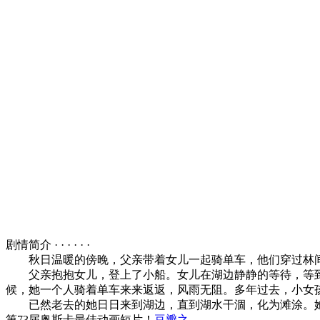
剧情简介 · · · · · ·
秋日温暖的傍晚，父亲带着女儿一起骑单车，他们穿过林间
父亲抱抱女儿，登上了小船。女儿在湖边静静的等待，等到
候，她一个人骑着单车来来返返，风雨无阻。多年过去，小女
已然老去的她日日来到湖边，直到湖水干涸，化为滩涂。她
第73届奥斯卡最佳动画短片！
豆瓣之