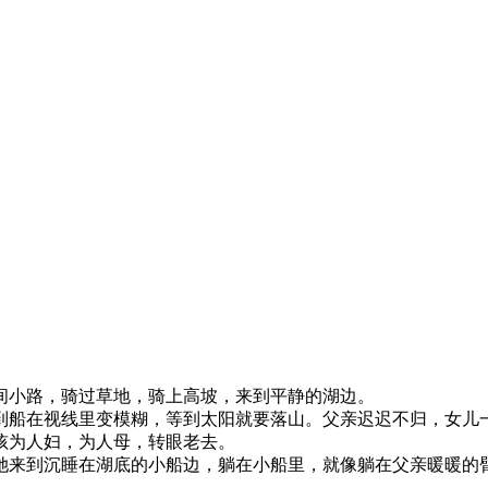
小路，骑过草地，骑上高坡，来到平静的湖边。
船在视线里变模糊，等到太阳就要落山。父亲迟迟不归，女儿一
孩为人妇，为人母，转眼老去。
来到沉睡在湖底的小船边，躺在小船里，就像躺在父亲暖暖的