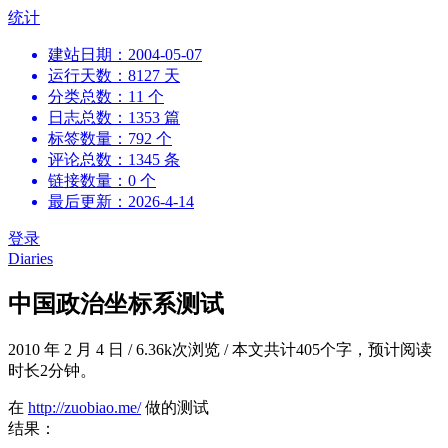
跳
统计
到
建站日期：2004-05-07
内
运行天数：8127 天
容
分类总数：11 个
日志总数：1353 篇
标签数量：792 个
评论总数：1345 条
链接数量：0 个
最后更新：2026-4-14
登录
Diaries
中国政治坐标系测试
2010 年 2 月 4 日
/
6.36k次浏览
/
本文共计405个字，预计阅读
时长2分钟。
在
http://zuobiao.me/
做的测试
结果：