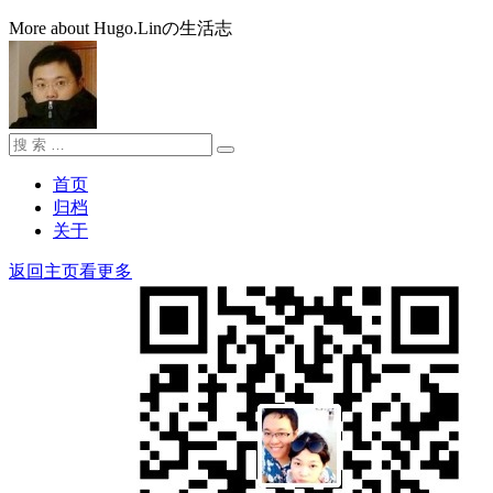
More about Hugo.Linの生活志
搜
搜
索：
索
首页
归档
关于
返回主页看更多