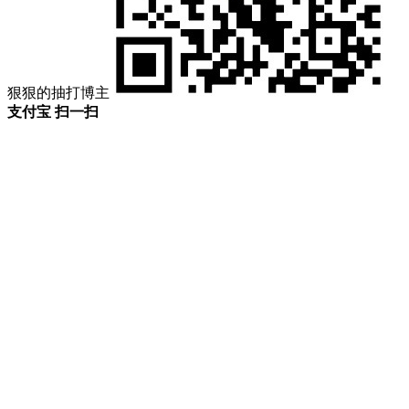
狠狠的抽打博主
支付宝 扫一扫