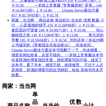
计 人像摄影手册(第三版)(彩印) 359 ￥35.90(75折) 1
￥35.90 一岁就上常青藤 "常青藤原则" 是美... 144
￥14.40(53折) 1 ￥14.40 Ubuntu Server最佳方案
457 ￥45.70(83折) 1 ￥45.70
商家：当当网 商品名称 单品积分 当当价 优惠 数量 小
计 心是孤独的猎手 216 ￥21.60(86折) 1 ￥21.60
麦田里的守望者 199 ￥19.90(71折) 1 ￥19.90 伤心
咖啡馆之歌 130 ￥13.00(87折) 1 ￥13.00 蒂凡尼的
早餐 185 ￥18.50(66折) 1 ￥18.50 另外还有一本在99网
上书城买的《带着我去化妆品柜台》，尚未收到。
Ubuntu Server最佳方案这本书我翻了一下，尚未细看，
感觉实例比较多，还是不错的。 一岁就上常青藤这本书
作者薛涌的博客我经常看，感觉博客写的不错，就买了
这本书，看了半本，感觉不错，值得推荐。 不过个人还
是感觉，薛涌的博客写的比书精彩，哈哈 其他书尚未开
始看。
商家：
当当网
单
品
优
数
商品名称
当当价
小计