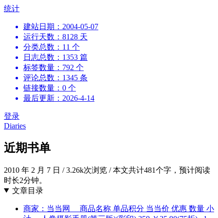
跳
统计
到
建站日期：2004-05-07
内
运行天数：8128 天
容
分类总数：11 个
日志总数：1353 篇
标签数量：792 个
评论总数：1345 条
链接数量：0 个
最后更新：2026-4-14
登录
Diaries
近期书单
2010 年 2 月 7 日
/
3.26k次浏览
/
本文共计481个字，预计阅读
时长2分钟。
文章目录
商家：当当网 商品名称 单品积分 当当价 优惠 数量 小