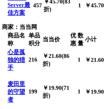
￥45.70(83
Server最
457
1
￥45.70
折)
佳方案
商家：
当当网
商品名
单品
优
数
当当价
小计
称
积分
惠
量
心是孤
￥21.60(86
216
1
独的猎
￥21.60
折)
手
麦田里
￥19.90(71
199
1
的守望
￥19.90
折)
者