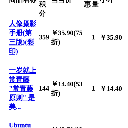
积
惠
量
分
人像摄影
手册(第
￥35.90(75
359
1
￥35.90
三版)(彩
折)
印)
一岁就上
常青藤
￥14.40(53
144
1
"常青藤
￥14.40
折)
原则" 是
美...
Ubuntu