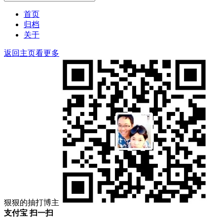
搜
索：
索
首页
归档
关于
返回主页看更多
狠狠的抽打博主
支付宝 扫一扫