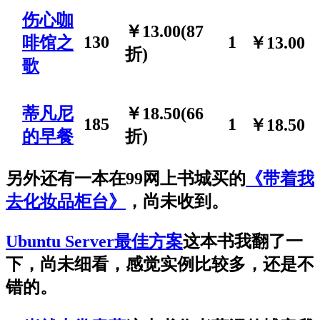
伤心咖
￥13.00(87
130
1
啡馆之
￥13.00
折)
歌
蒂凡尼
￥18.50(66
185
1
￥18.50
的早餐
折)
另外还有一本在99网上书城买的
《带着我
去化妆品柜台》
，尚未收到。
Ubuntu Server最佳方案
这本书我翻了一
下，尚未细看，感觉实例比较多，还是不
错的。