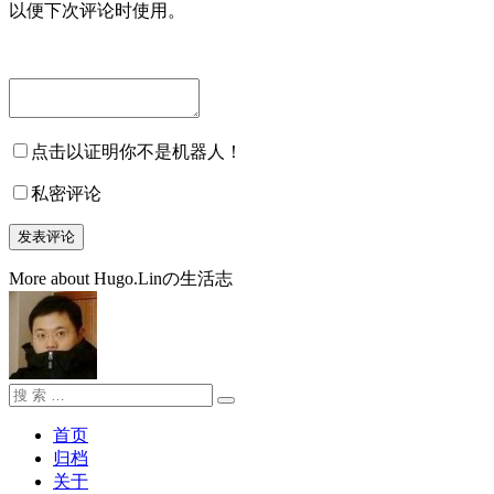
以便下次评论时使用。
点击以证明你不是机器人！
私密评论
More about Hugo.Linの生活志
搜
搜
索：
索
首页
归档
关于