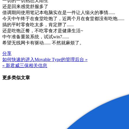
一切的一切熟悉又陌生
还是回来感觉舒服多了
借调期间使用笔记本电脑实在是一件让人恼火的事情......
今天中午终于在食堂吃饱了，近两个月在食堂都没有吃饱......
搞的平时零食吃太多，肯定胖了......
还是吃饱正餐，不吃零食才是健康生活~
中午准备重装系统，试试win7......
希望无线网卡有驱动...... 不然就麻烦了。
分享
如何快速的进入Movable Type的管理后台 »
文
« 新君威三保相关信息
章
更多类似文章
导
航