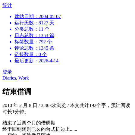
跳
统计
到
建站日期：2004-05-07
内
运行天数：8127 天
容
分类总数：11 个
日志总数：1353 篇
标签数量：792 个
评论总数：1345 条
链接数量：0 个
最后更新：2026-4-14
登录
Diaries
,
Work
结束借调
2010 年 2 月 8 日
/
3.46k次浏览
/
本文共计192个字，预计阅读
时长1分钟。
结束了近两个月的借调期
终于回到阔别已久的台式机边上......