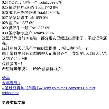
024 YOYI：期待一个 Total:2099 0%
025 郁结拜拜EASY Total:1772 0%
026 减肥完毕的茶妞 Total:1239 0%
027 哈哈姑娘 Total:1059 0%
028 蓝 Total:887 0%
029 鼻涕牛~~脏 Total:873 0%
030 骗小孩专业户 Total:872 0%
这里只列出前30名啦，部分蛋友已经退出蛋群了，不过记录还
在.
统计的聊天记录范本由剑犁提供 ，所以他排第一了......
由于蛋群中只有剑犁的聊天记录最齐全，导出的TXT聊天记录
达到了25.2 MB
仅供参考~！
希望能每年统计，哈哈 蛋蛋群万岁。
分享
今年春节 »
文
« 通过豆瓣购书单购书--Don't go to the Cosmetics Counter
章
without me
导
更多类似文章
航