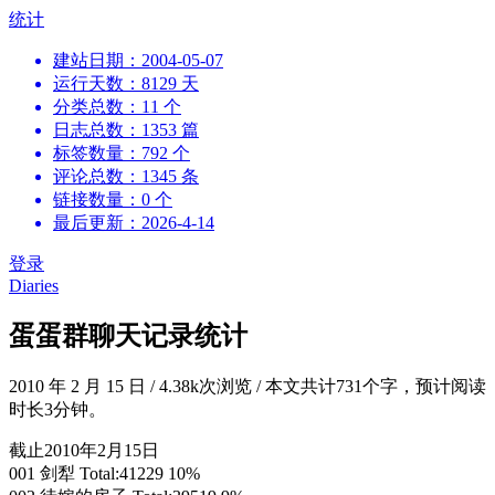
跳
统计
到
建站日期：2004-05-07
内
运行天数：8129 天
容
分类总数：11 个
日志总数：1353 篇
标签数量：792 个
评论总数：1345 条
链接数量：0 个
最后更新：2026-4-14
登录
Diaries
蛋蛋群聊天记录统计
2010 年 2 月 15 日
/
4.38k次浏览
/
本文共计731个字，预计阅读
时长3分钟。
截止2010年2月15日
001 剑犁 Total:41229 10%