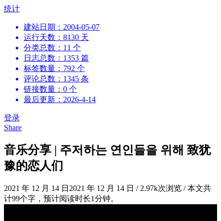
跳
统计
到
建站日期：2004-05-07
内
运行天数：8130 天
容
分类总数：11 个
日志总数：1353 篇
标签数量：792 个
评论总数：1345 条
链接数量：0 个
最后更新：2026-4-14
登录
Share
音乐分享 | 주저하는 연인들을 위해 致犹
豫的恋人们
2021 年 12 月 14 日
2021 年 12 月 14 日
/
2.97k次浏览
/
本文共
计99个字，预计阅读时长1分钟。