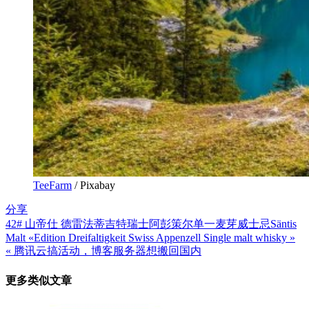
TeeFarm
/ Pixabay
分享
42# 山帝仕 德雷法蒂吉特瑞士阿彭策尔单一麦芽威士忌Säntis
文
Malt «Edition Dreifaltigkeit Swiss Appenzell Single malt whisky »
章
« 腾讯云搞活动，博客服务器想搬回国内
导
更多类似文章
航