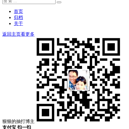
搜
搜
索：
索
首页
归档
关于
返回主页看更多
狠狠的抽打博主
支付宝 扫一扫