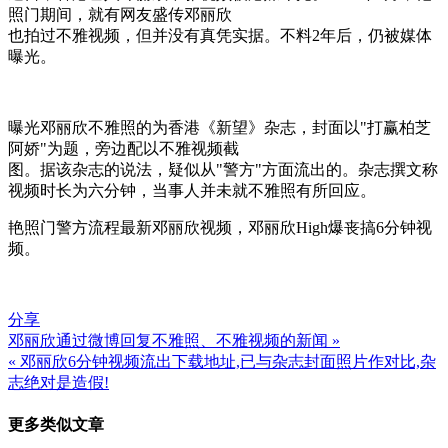
照门期间，就有网友盛传邓丽欣
也拍过不雅视频，但并没有真凭实据。不料2年后，仍被媒体
曝光。
曝光邓丽欣不雅照的为香港《新望》杂志，封面以"打赢柏芝
阿娇"为题，旁边配以不雅视频截
图。据该杂志的说法，疑似从"警方"方面流出的。杂志撰文称
视频时长为六分钟，当事人并未就不雅照有所回应。
艳照门警方流程最新邓丽欣视频，邓丽欣High爆丧搞6分钟视
频。
分享
邓丽欣通过微博回复不雅照、不雅视频的新闻 »
文
« 邓丽欣6分钟视频流出下载地址,已与杂志封面照片作对比,杂
章
志绝对是造假!
导
更多类似文章
航