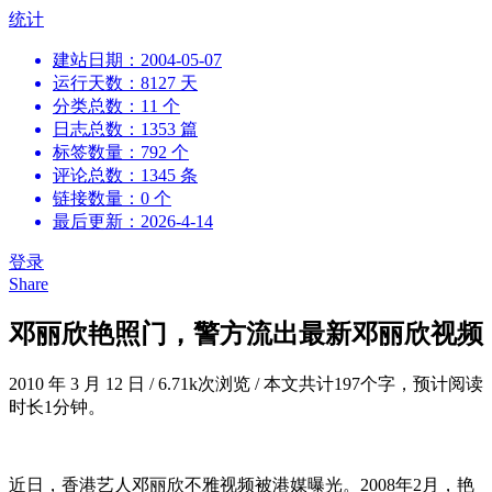
跳
统计
到
建站日期：2004-05-07
内
运行天数：8127 天
容
分类总数：11 个
日志总数：1353 篇
标签数量：792 个
评论总数：1345 条
链接数量：0 个
最后更新：2026-4-14
登录
Share
邓丽欣艳照门，警方流出最新邓丽欣视频
2010 年 3 月 12 日
/
6.71k次浏览
/
本文共计197个字，预计阅读
时长1分钟。
近日，香港艺人邓丽欣不雅视频被港媒曝光。2008年2月，艳