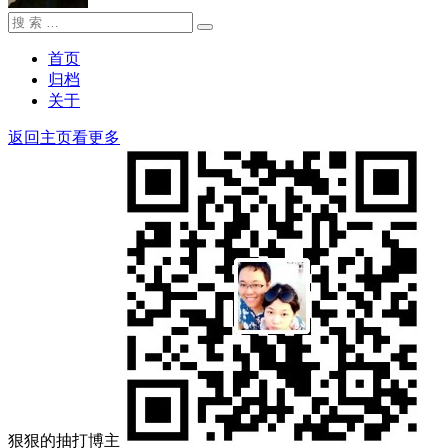
搜
搜
索：
索
首页
归档
关于
返回主页看更多
狠狠的抽打博主