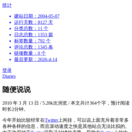
跳
统计
到
建站日期：2004-05-07
内
运行天数：8127 天
容
分类总数：11 个
日志总数：1353 篇
标签数量：792 个
评论总数：1345 条
链接数量：0 个
最后更新：2026-4-14
登录
Diaries
随便说说
2010 年 3 月 13 日
/
5.28k次浏览
/
本文共计364个字，预计阅读
时长2分钟。
今年开始比较经常在
Twitter
上闲挂，可以说上面充斥着非常多
各种各样的信息，而且滚动速度之快是其他站点无法比拟的。