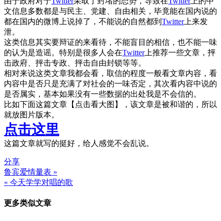
由于政府对于
Twitter
采取了封堵的态势，导致在
Twitter
上的中
文信息多数都是与民主、党建、自由相关，毕竟能在国内说的
都在国内的微博上说掉了，不能说的自然都到
Twitter
上来发
泄。
这类信息其实要辩证的来看待，不能盲目的相信，也不能一味
的认为是造谣。特别是很多人会在
Twitter
上推荐一些文章，抨
击政府、抨击专政、抨击自由封锁等等。
相对来说这类文章我都会看，取信的程度一般看文章内容，看
内容中是否只是充满了对社会的一味否定，其次看内容中说的
是否属实，基本如果没有一些数据的出处我是不会信的。
比如下面这篇文章【点击看大图】，该文章是被和谐的，所以
就放图片版本。
点击这里
这篇文章就写的挺好，给人感觉不会乱说。
分享
鲁宾爱情量表 »
文
« 今天学学对唱的歌
章
更多类似文章
导