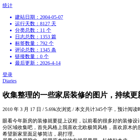
跳
统计
到
建站日期：2004-05-07
内
运行天数：8127 天
容
分类总数：11 个
日志总数：1353 篇
标签数量：792 个
评论总数：1345 条
链接数量：0 个
最后更新：2026-4-14
登录
Diaries
收集整理的一些家居装修的图片，持续更
2010 年 3 月 17 日
/
5.69k次浏览
/
本文共计345个字，预计阅读
眼看今年新房的装修就要提上议程，以前看的很多好的装修设
分区域收集吧，首先风格上我喜欢北欧极简风格，喜欢原木的
希望新家里面足够简洁，易打理。