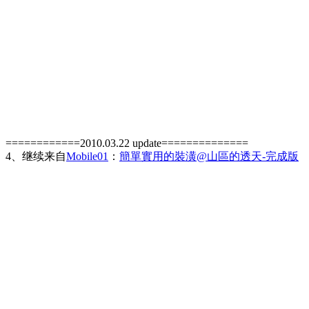
============2010.03.22 update==============
4、继续来自
Mobile01
：
簡單實用的裝潢@山區的透天-完成版