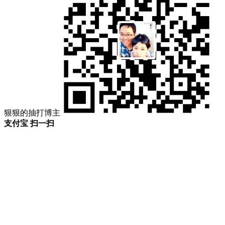
狠狠的抽打博主
支付宝 扫一扫