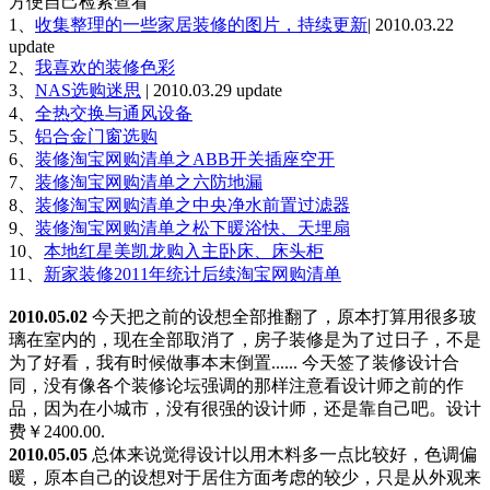
方便自己检索查看
1、
收集整理的一些家居装修的图片，持续更新
| 2010.03.22
update
2、
我喜欢的装修色彩
3、
NAS选购迷思
| 2010.03.29 update
4、
全热交换与通风设备
5、
铝合金门窗选购
6、
装修淘宝网购清单之ABB开关插座空开
7、
装修淘宝网购清单之六防地漏
8、
装修淘宝网购清单之中央净水前置过滤器
9、
装修淘宝网购清单之松下暖浴快、天埋扇
10、
本地红星美凯龙购入主卧床、床头柜
11、
新家装修2011年统计后续淘宝网购清单
2010.05.02
今天把之前的设想全部推翻了，原本打算用很多玻
璃在室内的，现在全部取消了，房子装修是为了过日子，不是
为了好看，我有时候做事本末倒置...... 今天签了装修设计合
同，没有像各个装修论坛强调的那样注意看设计师之前的作
品，因为在小城市，没有很强的设计师，还是靠自己吧。设计
费￥2400.00.
2010.05.05
总体来说觉得设计以用木料多一点比较好，色调偏
暖，原本自己的设想对于居住方面考虑的较少，只是从外观来