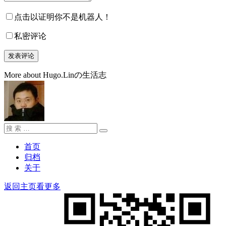
点击以证明你不是机器人！
私密评论
More about Hugo.Linの生活志
搜
搜
索：
索
首页
归档
关于
返回主页看更多