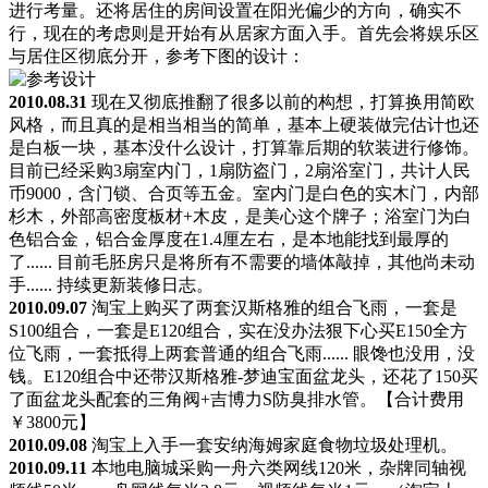
进行考量。还将居住的房间设置在阳光偏少的方向，确实不
行，现在的考虑则是开始有从居家方面入手。首先会将娱乐区
与居住区彻底分开，参考下图的设计：
2010.08.31
现在又彻底推翻了很多以前的构想，打算换用简欧
风格，而且真的是相当相当的简单，基本上硬装做完估计也还
是白板一块，基本没什么设计，打算靠后期的软装进行修饰。
目前已经采购3扇室内门，1扇防盗门，2扇浴室门，共计人民
币9000，含门锁、合页等五金。室内门是白色的实木门，内部
杉木，外部高密度板材+木皮，是美心这个牌子；浴室门为白
色铝合金，铝合金厚度在1.4厘左右，是本地能找到最厚的
了...... 目前毛胚房只是将所有不需要的墙体敲掉，其他尚未动
手...... 持续更新装修日志。
2010.09.07
淘宝上购买了两套汉斯格雅的组合飞雨，一套是
S100组合，一套是E120组合，实在没办法狠下心买E150全方
位飞雨，一套抵得上两套普通的组合飞雨...... 眼馋也没用，没
钱。E120组合中还带汉斯格雅-梦迪宝面盆龙头，还花了150买
了面盆龙头配套的三角阀+吉博力S防臭排水管。【合计费用
￥3800元】
2010.09.08
淘宝上入手一套安纳海姆家庭食物垃圾处理机。
2010.09.11
本地电脑城采购一舟六类网线120米，杂牌同轴视