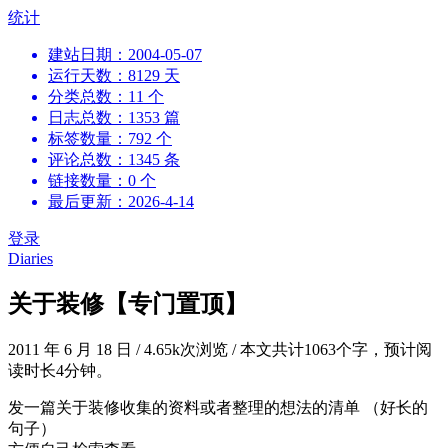
跳
统计
到
建站日期：2004-05-07
内
运行天数：8129 天
容
分类总数：11 个
日志总数：1353 篇
标签数量：792 个
评论总数：1345 条
链接数量：0 个
最后更新：2026-4-14
登录
Diaries
关于装修【专门置顶】
2011 年 6 月 18 日
/
4.65k次浏览
/
本文共计1063个字，预计阅
读时长4分钟。
发一篇关于装修收集的资料或者整理的想法的清单 （好长的
句子）