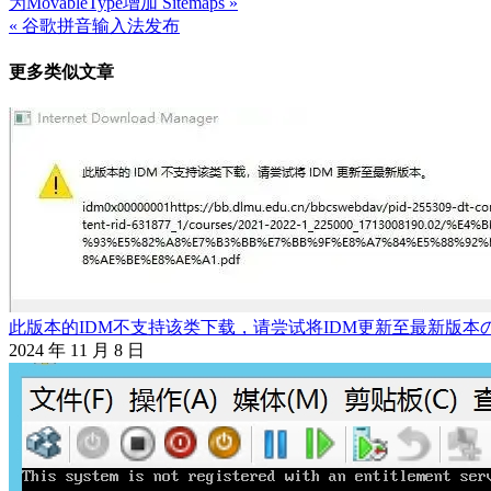
为MovableType增加 Sitemaps »
文
« 谷歌拼音输入法发布
章
更多类似文章
导
航
此版本的IDM不支持该类下载，请尝试将IDM更新至最新版本
2024 年 11 月 8 日