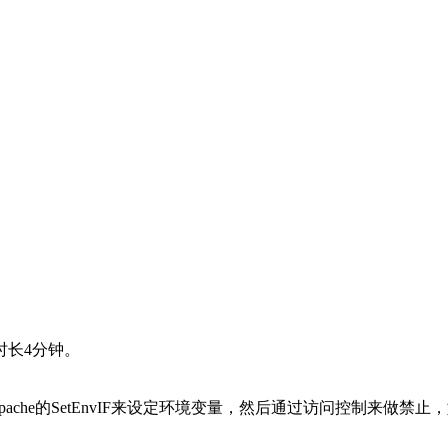
时长4分钟。
pache的SetEnvIF来设定环境变量，然后通过访问控制来做禁