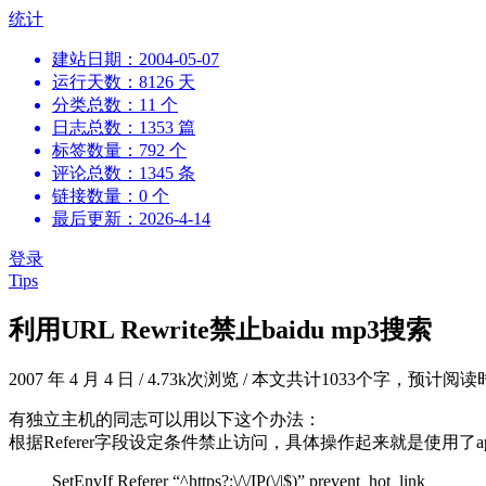
跳
统计
到
建站日期：2004-05-07
内
运行天数：8126 天
容
分类总数：11 个
日志总数：1353 篇
标签数量：792 个
评论总数：1345 条
链接数量：0 个
最后更新：2026-4-14
登录
Tips
利用URL Rewrite禁止baidu mp3搜索
2007 年 4 月 4 日
/
4.73k次浏览
/
本文共计1033个字，预计阅读
有独立主机的同志可以用以下这个办法：
根据Referer字段设定条件禁止访问，具体操作起来就是使用了a
SetEnvIf Referer “^https?:\/\/IP(\/|$)” prevent_hot_link