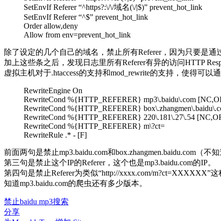
SetEnvIf Referer “^https?:\/\/域名(\/|$)” prevent_hot_link
SetEnvIf Referer “^$” prevent_hot_link
Order allow,deny
Allow from env=prevent_hot_link
除了设定的几个自己的域名，禁止所有Referer，因为只要是通过
加上这些条之后，发现日志里所有Referer有异的访问HTTP Respo
虚拟主机对于.htaccess的支持和mod_rewrite的支持，使得可
RewriteEngine On
RewriteCond %{HTTP_REFERER} mp3\.baidu\.com [NC,O
RewriteCond %{HTTP_REFERER} box\.zhangmen\.baidu\.
RewriteCond %{HTTP_REFERER} 220\.181\.27\.54 [NC,O
RewriteCond %{HTTP_REFERER} m\?ct=
RewriteRule .* - [F]
前面两句是禁止mp3.baidu.com和box.zhangmen.bai
第三句是禁止这个IP的Referer，这个也是mp3.baidu.com的IP。
第四句是禁止Referer为类似“http://xxxx.com/m?c
知道mp3.baidu.com的爬虫还有多少版本。
禁止baidu mp3搜索
分享