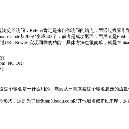
浏览器访问，Referer肯定是来自你访问的站点，而通过搜索引擎
nse Code从200都变成403了，前者是成功返回，而后者是Fobbid
以通过URL Rewrite实现同样的功能，具体方法也很简单，就是在.ht
R]
com [NC,OR]
R]
du.com（不知道这个域名是干什么用的，然而从日志来看这个域名爬走的流量一点
t=XXXXXX”这种形式，这是为了避免mp3.baidu.com以其他域名