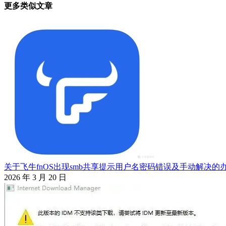
更多类似文章
导
航
关于飞牛fnOS出现smb共享提示用户名密码错误及手动解决的
2026 年 3 月 20 日