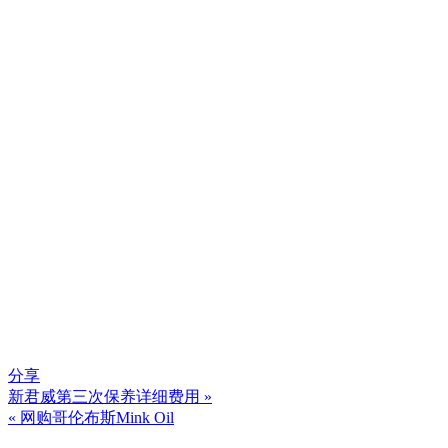
分享
新君威第三次保养详细费用 »
文
« 网购哥伦布斯Mink Oil
章