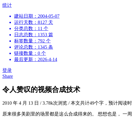
跳
统计
到
建站日期：2004-05-07
内
运行天数：8127 天
容
分类总数：11 个
日志总数：1353 篇
标签数量：792 个
评论总数：1345 条
链接数量：0 个
最后更新：2026-4-14
登录
Share
令人赞叹的视频合成技术
2010 年 4 月 13 日
/
3.78k次浏览
/
本文共计49个字，预计阅读时
原来很多美剧里的场景都是这么合成得来的。 想想也是， 一