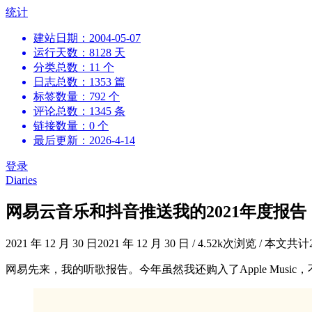
跳
统计
到
建站日期：2004-05-07
内
运行天数：8128 天
容
分类总数：11 个
日志总数：1353 篇
标签数量：792 个
评论总数：1345 条
链接数量：0 个
最后更新：2026-4-14
登录
Diaries
网易云音乐和抖音推送我的2021年度报告
2021 年 12 月 30 日
2021 年 12 月 30 日
/
4.52k次浏览
/
本文共计
网易先来，我的听歌报告。今年虽然我还购入了Apple Mus