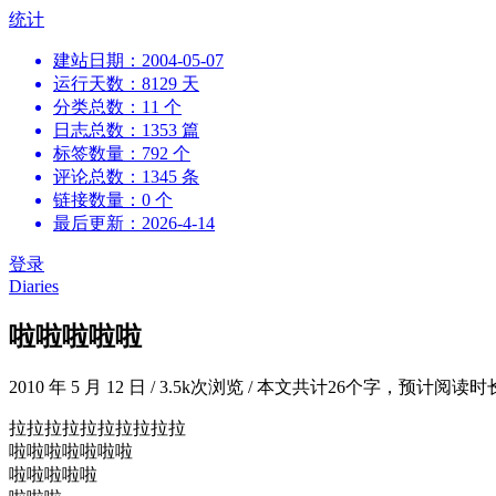
跳
统计
到
建站日期：2004-05-07
内
运行天数：8129 天
容
分类总数：11 个
日志总数：1353 篇
标签数量：792 个
评论总数：1345 条
链接数量：0 个
最后更新：2026-4-14
登录
Diaries
啦啦啦啦啦
2010 年 5 月 12 日
/
3.5k次浏览
/
本文共计26个字，预计阅读时
拉拉拉拉拉拉拉拉拉拉
啦啦啦啦啦啦啦
啦啦啦啦啦