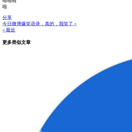
啦啦啦
啦
分享
今日微博爆笑语录，真的，我笑了 »
文
« 最近
章
更多类似文章
导
航