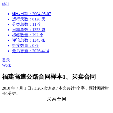
跳
统计
到
建站日期：2004-05-07
内
运行天数：8128 天
容
分类总数：11 个
日志总数：1353 篇
标签数量：792 个
评论总数：1345 条
链接数量：0 个
最后更新：2026-4-14
登录
Work
福建高速公路合同样本1、买卖合同
2010 年 7 月 1 日
/
3.26k次浏览
/
本文共计4个字，预计阅读时
长1分钟。
买 卖 合 同