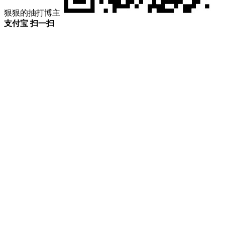
狠狠的抽打博主
支付宝 扫一扫