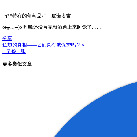
南非特有的葡萄品种：皮诺塔吉
o(╥﹏╥)o 昨晚还没写完就酒劲上来睡觉了……
分享
鱼翅的真相——它们真有被保护吗？ »
文
« 早餐一张
章
更多类似文章
导
航