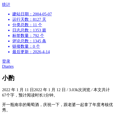
跳
统计
到
建站日期：2004-05-07
内
运行天数：8127 天
容
分类总数：11 个
日志总数：1353 篇
标签数量：792 个
评论总数：1345 条
链接数量：0 个
最后更新：2026-4-14
登录
Diaries
小酌
2022 年 1 月 11 日
2022 年 1 月 12 日
/
3.03k次浏览
/
本文共计
67个字，预计阅读时长1分钟。
开一瓶南非的葡萄酒，庆祝一下，跟老婆一起拿了年度考核优
秀。