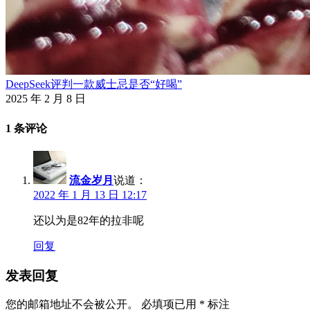
DeepSeek评判一款威士忌是否“好喝”
2025 年 2 月 8 日
1 条评论
流金岁月
说道：
2022 年 1 月 13 日 12:17
还以为是82年的拉非呢
回复
发表回复
您的邮箱地址不会被公开。
必填项已用
*
标注