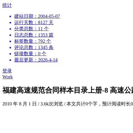
跳
统计
到
建站日期：2004-05-07
内
运行天数：8127 天
容
分类总数：11 个
日志总数：1353 篇
标签数量：792 个
评论总数：1345 条
链接数量：0 个
最后更新：2026-4-14
登录
Work
福建高速规范合同样本目录上册-8 高速
2010 年 8 月 1 日
/
3.6k次浏览
/
本文共计0个字，预计阅读时长