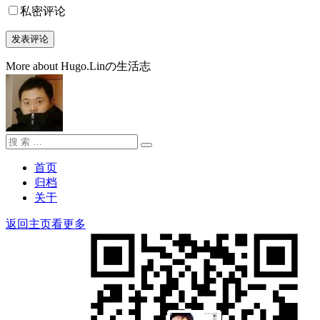
私密评论
More about Hugo.Linの生活志
搜
搜
索：
索
首页
归档
关于
返回主页看更多