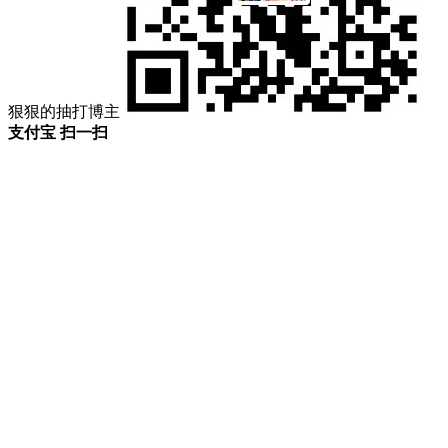
狠狠的抽打博主
支付宝 扫一扫