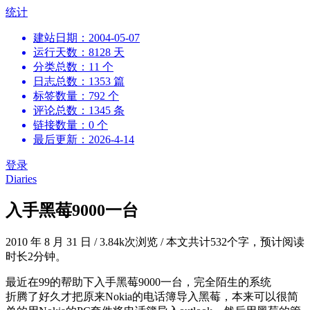
跳
统计
到
建站日期：2004-05-07
内
运行天数：8128 天
容
分类总数：11 个
日志总数：1353 篇
标签数量：792 个
评论总数：1345 条
链接数量：0 个
最后更新：2026-4-14
登录
Diaries
入手黑莓9000一台
2010 年 8 月 31 日
/
3.84k次浏览
/
本文共计532个字，预计阅读
时长2分钟。
最近在99的帮助下入手黑莓9000一台，完全陌生的系统
折腾了好久才把原来Nokia的电话簿导入黑莓，本来可以很简