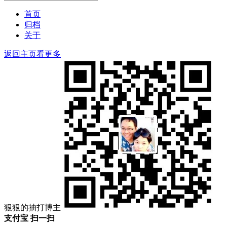
搜
索：
索
首页
归档
关于
返回主页看更多
狠狠的抽打博主
支付宝 扫一扫