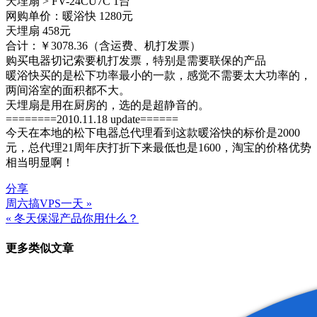
天埋扇 > FV-24CU7C 1台
网购单价：暖浴快 1280元
天埋扇 458元
合计：￥3078.36（含运费、机打发票）
购买电器切记索要机打发票，特别是需要联保的产品
暖浴快买的是松下功率最小的一款，感觉不需要太大功率的，
两间浴室的面积都不大。
天埋扇是用在厨房的，选的是超静音的。
========2010.11.18 update======
今天在本地的松下电器总代理看到这款暖浴快的标价是2000
元，总代理21周年庆打折下来最低也是1600，淘宝的价格优势
相当明显啊！
分享
周六搞VPS一天 »
文
« 冬天保湿产品你用什么？
章
更多类似文章
导
航