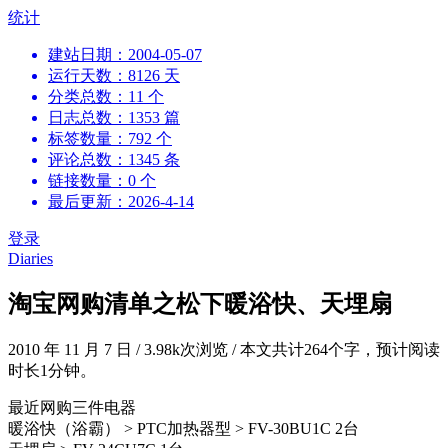
跳
统计
到
建站日期：2004-05-07
内
运行天数：8126 天
容
分类总数：11 个
日志总数：1353 篇
标签数量：792 个
评论总数：1345 条
链接数量：0 个
最后更新：2026-4-14
登录
Diaries
淘宝网购清单之松下暖浴快、天埋扇
2010 年 11 月 7 日
/
3.98k次浏览
/
本文共计264个字，预计阅读
时长1分钟。
最近网购三件电器
暖浴快（浴霸） > PTC加热器型 > FV-30BU1C 2台