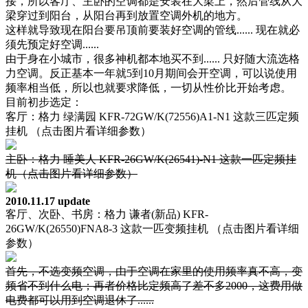
接，所以客厅、主卧的空调都是安装在大梁上，然后管线从大
梁穿过到阳台，从阳台再到放置空调外机的地方。
这样就导致现在阳台要吊顶前要装好空调的管线...... 现在就必
须先预定好空调......
由于身在小城市，很多神机都本地买不到...... 只好随大流选格
力空调。反正基本一年就5到10月期间会开空调，可以说使用
频率相当低，所以也就要求降低，一切从性价比开始考虑。
目前初步选定：
客厅：格力 绿满园 KFR-72GW/K(72556)A1-N1 这款三匹定频
挂机 （点击图片看详细参数）
主卧：格力 睡美人 KFR-26GW/K(26541)-N1 这款一匹定频挂
机（点击图片看详细参数）
2010.11.17 update
客厅、次卧、书房：格力 谦者(新品) KFR-
26GW/K(26550)FNA8-3 这款一匹变频挂机 （点击图片看详细
参数）
首先，不选变频空调，由于空调在家里的使用频率真不高，变
频省不到什么电；再者价格比定频高了差不多2000，这费用做
电费都可以用到空调退休了......