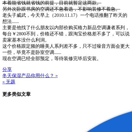
本着能省钱就省钱的前提，目前就暂定这两款。
另外次卧跟书房的空调还不急着选，不影响装修不着急。
老头子威武，今天早上（2010.11.17）一个电话推翻了昨天的
想法......
主要是他找了什么朋友以内部价购买格力新品空调谦者系列，
每台￥2800不到，价格还不错，跟淘宝价格差不多了，可以说
卖家基本没什么利润。
这个价格跟定频的睡美人系列差不多，只不过噪音方面会更大
一些，毕竟不是卧室空调......
现在空调已经全部预定，等待装修完毕后安装。
分享
冬天保湿产品你用什么？ »
文
« 无题
章
更多类似文章
导
航