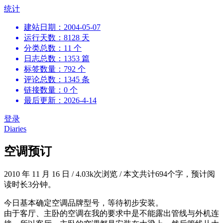
跳
统计
到
建站日期：2004-05-07
内
运行天数：8128 天
容
分类总数：11 个
日志总数：1353 篇
标签数量：792 个
评论总数：1345 条
链接数量：0 个
最后更新：2026-4-14
登录
Diaries
空调预订
2010 年 11 月 16 日
/
4.03k次浏览
/
本文共计694个字，预计阅
读时长3分钟。
今日基本确定空调品牌型号，等待初步安装。
由于客厅、主卧的空调在我的要求中是不能露出管线与外机连