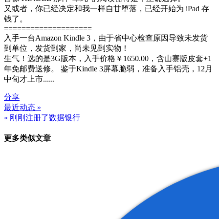
又或者，你已经决定和我一样自甘堕落，已经开始为 iPad 存
钱了。
====================
入手一台Amazon Kindle 3，由于省中心检查原因导致未发货
到单位，发货到家，尚未见到实物！
生气！选的是3G版本，入手价格￥1650.00，含山寨版皮套+1
年免邮费送修。 鉴于Kindle 3屏幕脆弱，准备入手铝壳，12月
中旬才上市......
分享
最近动态 »
文
« 刚刚注册了数据银行
章
更多类似文章
导
航