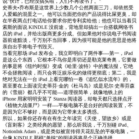
说"伙计，已经没搞头啦，人们不再读书了。"
史蒂夫•乔布斯是这世界上少数几个公然两面三刀，却依然受
人爱戴的混蛋之一。他可以当面把你的产品说得比屎更臭，却
在半夜两点打电话给你要求你把专利卖给他；他也可以当着贝
索斯的面说 KINDLE 没前途，背地里却搞出一台搭载网络书
店的 iPad，并给出版商更多分成。但如果他对你说电子书阅读
器前途黯淡，千万别不当回事，因为很可能是他的意思是他将
亲自出手将电子书毁灭。
当看完那场 iPad 发布会，我立即明白了两件事----第一，iPad
是这么个东西，它根本不鸟你是库切还是勒克莱奇奥，它要做
的事是将《纽约时报》变成《哈里·波特》中的魔法报，它绝
不会拯救阅读，而只会将泛娱乐化的做得更彻底；第二，我是
绝对无法在一台 iPad 上看完哪怕一卷《追忆似水流年》的，
甚至要在上面读完史蒂芬·金的《杜马岛》或是尼尔·史蒂芬森
的《雪崩》都几乎不可能----道理很简单，就像地铁上的
iPhone 用家明明安装了 Stanza 阅读器，却每天都只选择点开
《植物大战僵尸》一样----平板电脑不是台好的阅读装置，不
是因为它不够好，而是因为它带来太多诱惑。
所以，如果你还存有在有生之年读完《天使，望故乡》或是
《盲刺客》之类经典的愿望，那么听我说，千万别碰 iPad、
NotionInk Adam，或是类似被宣传得天花乱坠的平板电脑，一
台像 KINDLE 那样"单纯"的阅读器将是个正确选择。