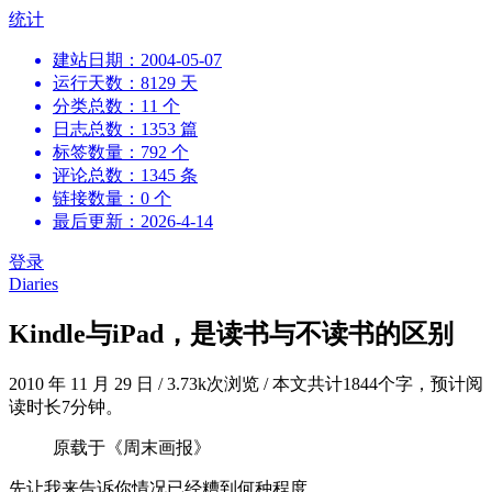
跳
统计
到
建站日期：2004-05-07
内
运行天数：8129 天
容
分类总数：11 个
日志总数：1353 篇
标签数量：792 个
评论总数：1345 条
链接数量：0 个
最后更新：2026-4-14
登录
Diaries
Kindle与iPad，是读书与不读书的区别
2010 年 11 月 29 日
/
3.73k次浏览
/
本文共计1844个字，预计阅
读时长7分钟。
原载于《周末画报》
先让我来告诉你情况已经糟到何种程度。