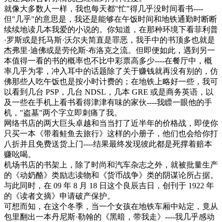
就像大多数人一样，我也每天都"忙"得几乎没时间看书----
但"几乎"的意思是，我还是能够在午饭时间和地铁通勤时断断
续续地读几本我爱的小说的。你知道，在那种环境下看菲利普
·罗斯或是托马斯·沃尔夫简直是罪恶，我手中的书顶多也就是
杰弗里·迪佛或是劳伦斯·布洛克之流。但即便如此，遇到另一
本值得一看的书的概率也不比中彩票高多少----在餐厅中，概
率几乎为零，冲入耳中的话题除了关于赚钱就再没有别的，仿
佛那些人吃午饭也是按小时计费的；在地铁上略好一些，我可
以看到几台 PSP，几台 NDSL，几本 GRE 或是商务英语，以
及一些在手机上看书看得津津有味的家伙----我瞟一眼他的手
机，"盗墓"两个字立即刺痛了我。
网络书店的两大巨头卓越和当当打了近半年的价格战，即使你
只买一本《带着鲑鱼去旅行》这样的小册子，他们也会给你打
八折并且免费送货上门----结果最终发现彼此都是死撑着赔本
赚吆喝。
机场书店的书架上，除了时尚和汽车杂志之外，就被批量生产
的《动奶酪》类励志读物和《货币战争》类的阴谋论所占据。
与此同时，在 09 年 8 月 18 日这个良辰吉日，创刊于 1922 年
的《读者文摘》申请破产保护。
可想而知，在这个冬季，当一个女孩在地铁车厢中站定，竟从
包里翻出一本丹尼斯·勒翰的《黑暗，带我走》----我几乎感动