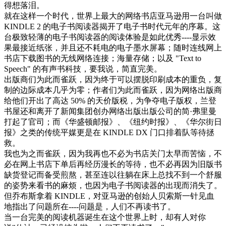
得想落泪。
就在这样一个时代，世界上最大的网络书店亚马逊用一台叫做
KINDLE 2 的电子书阅读器揭开了电子书时代元年的序幕。这
台极致轻薄的电子书阅读器的阅读体验是如此优秀----显示效
果最接近纸张，并且还不耗电的电子墨水屏幕；随时连线网上
书店下载图书的无线网络连接；海量存储；以及 "Text to
Speech" 的有声书科技，要我说，简直完美。
出版商们为此而雀跃，因为终于可以摆脱印刷成本的重负，复
制的边际成本几乎为零；作者们为此而雀跃，因为网络出版商
给他们开出了高达 50% 的天价版税，为争夺电子版权，兰登
书屋还和离开了新闻集团创办网络出版出版公司的简·弗里曼
打起了官司；而《华盛顿邮报》、《纽约时报》、《华尔街日
报》之类的传统平媒更是在 KINDLE DX 门口排着队等待拯
救。
我也为之而雀跃，因为我再也不必为书店关门太早而苦恼，不
必在网上书店下单后再经历漫长的等待，也不必再因为旧版书
缺货登记而备受煎熬，甚至连以往躺在床上总找不到一个舒服
的姿势来看书的麻烦，也因为电子书阅读器的出现而消失了。
但乔布斯拿着 KINDLE，对亚马逊的创始人贝索斯一针见血
地指出了问题所在----问题是，人们不再读书了。
当一台完美的阅读机器诞生在这个世界上时，却有人对你