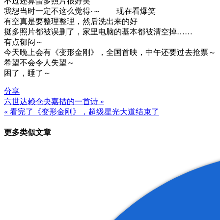
不过还算蛮多照片很好笑
我想当时一定不这么觉得·～ 现在看爆笑
有空真是要整理整理，然后洗出来的好
挺多照片都被误删了，家里电脑的基本都被清空掉……
有点郁闷～
今天晚上会有《变形金刚》，全国首映，中午还要过去抢票～
希望不会令人失望～
困了，睡了～
分享
六世达赖仓央嘉措的一首诗 »
文
« 看完了《变形金刚》，超级星光大道结束了
章
更多类似文章
导
航