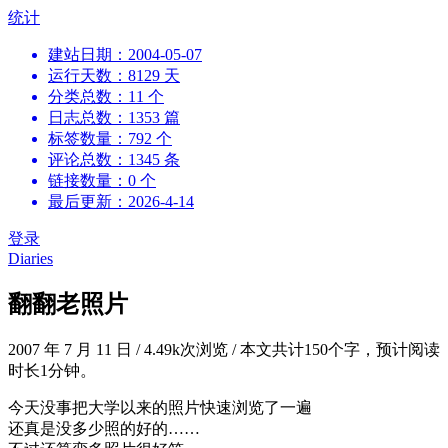
跳
统计
到
建站日期：2004-05-07
内
运行天数：8129 天
容
分类总数：11 个
日志总数：1353 篇
标签数量：792 个
评论总数：1345 条
链接数量：0 个
最后更新：2026-4-14
登录
Diaries
翻翻老照片
2007 年 7 月 11 日
/
4.49k次浏览
/
本文共计150个字，预计阅读
时长1分钟。
今天没事把大学以来的照片快速浏览了一遍
还真是没多少照的好的……