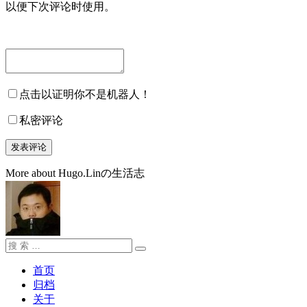
以便下次评论时使用。
点击以证明你不是机器人！
私密评论
More about Hugo.Linの生活志
搜
搜
索：
索
首页
归档
关于