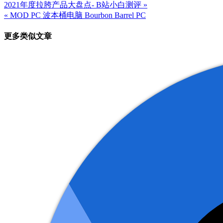
2021年度拉胯产品大盘点- B站小白测评 »
文
« MOD PC 波本桶电脑 Bourbon Barrel PC
章
更多类似文章
导
航