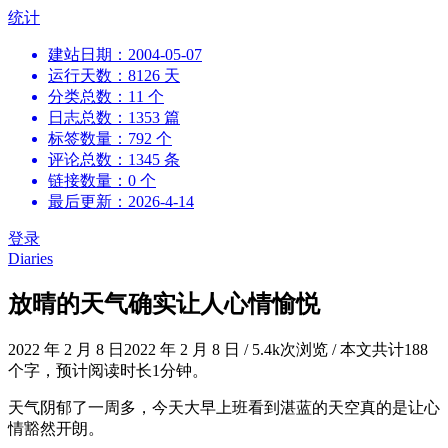
跳
统计
到
建站日期：2004-05-07
内
运行天数：8126 天
容
分类总数：11 个
日志总数：1353 篇
标签数量：792 个
评论总数：1345 条
链接数量：0 个
最后更新：2026-4-14
登录
Diaries
放晴的天气确实让人心情愉悦
2022 年 2 月 8 日
2022 年 2 月 8 日
/
5.4k次浏览
/
本文共计188
个字，预计阅读时长1分钟。
天气阴郁了一周多，今天大早上班看到湛蓝的天空真的是让心
情豁然开朗。