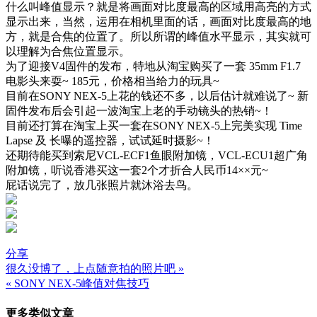
什么叫峰值显示？就是将画面对比度最高的区域用高亮的方式
显示出来，当然，运用在相机里面的话，画面对比度最高的地
方，就是合焦的位置了。所以所谓的峰值水平显示，其实就可
以理解为合焦位置显示。
为了迎接V4固件的发布，特地从淘宝购买了一套 35mm F1.7
电影头来耍~ 185元，价格相当给力的玩具~
目前在SONY NEX-5上花的钱还不多，以后估计就难说了~ 新
固件发布后会引起一波淘宝上老的手动镜头的热销~！
目前还打算在淘宝上买一套在SONY NEX-5上完美实现 Time
Lapse 及 长曝的遥控器，试试延时摄影~！
还期待能买到索尼VCL-ECF1鱼眼附加镜，VCL-ECU1超广角
附加镜，听说香港买这一套2个才折合人民币14××元~
屁话说完了，放几张照片就沐浴去鸟。
分享
很久没博了，上点随意拍的照片吧 »
文
« SONY NEX-5峰值对焦技巧
章
更多类似文章