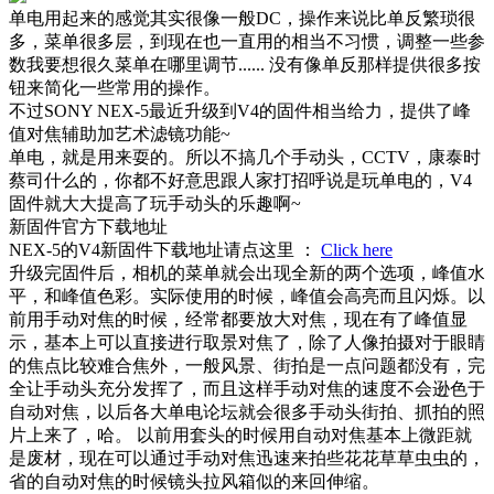
单电用起来的感觉其实很像一般DC，操作来说比单反繁琐很
多，菜单很多层，到现在也一直用的相当不习惯，调整一些参
数我要想很久菜单在哪里调节...... 没有像单反那样提供很多按
钮来简化一些常用的操作。
不过SONY NEX-5最近升级到V4的固件相当给力，提供了峰
值对焦辅助加艺术滤镜功能~
单电，就是用来耍的。所以不搞几个手动头，CCTV，康泰时
蔡司什么的，你都不好意思跟人家打招呼说是玩单电的，V4
固件就大大提高了玩手动头的乐趣啊~
新固件官方下载地址
NEX-5的V4新固件下载地址请点这里 ：
Click here
升级完固件后，相机的菜单就会出现全新的两个选项，峰值水
平，和峰值色彩。实际使用的时候，峰值会高亮而且闪烁。以
前用手动对焦的时候，经常都要放大对焦，现在有了峰值显
示，基本上可以直接进行取景对焦了，除了人像拍摄对于眼睛
的焦点比较难合焦外，一般风景、街拍是一点问题都没有，完
全让手动头充分发挥了，而且这样手动对焦的速度不会逊色于
自动对焦，以后各大单电论坛就会很多手动头街拍、抓拍的照
片上来了，哈。 以前用套头的时候用自动对焦基本上微距就
是废材，现在可以通过手动对焦迅速来拍些花花草草虫虫的，
省的自动对焦的时候镜头拉风箱似的来回伸缩。