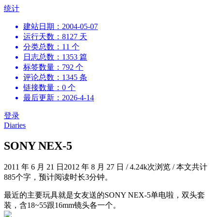
跳
统计
到
建站日期：2004-05-07
内
运行天数：8127 天
容
分类总数：11 个
日志总数：1353 篇
标签数量：792 个
评论总数：1345 条
链接数量：0 个
最后更新：2026-4-14
登录
Diaries
SONY NEX-5
2011 年 6 月 21 日
2012 年 8 月 27 日
/
4.24k次浏览
/
本文共计
885个字，预计阅读时长3分钟。
最近的主要玩具就是女友送的SONY NEX-5单电啦，双头套
装，含18~55跟16mm镜头各一个。