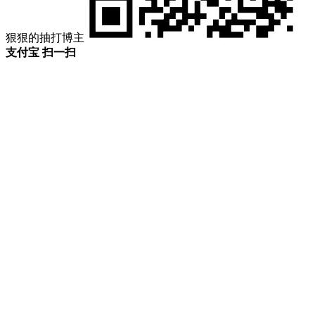
狠狠的抽打博主
支付宝 扫一扫