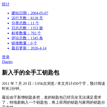
跳
统计
到
建站日期：2004-05-07
内
运行天数：8128 天
容
分类总数：11 个
日志总数：1353 篇
标签数量：792 个
评论总数：1345 条
链接数量：0 个
最后更新：2026-4-14
登录
Diaries
新入手的全手工钥匙包
2011 年 7 月 20 日
/
3.95k次浏览
/
本文共计450个字，预计阅读
时长2分钟。
最近由于新增钥匙多把，老的钥匙包已经完全无法满足需求
了，特地新购入一个钥匙包，将上班用的钥匙与家用的钥匙分