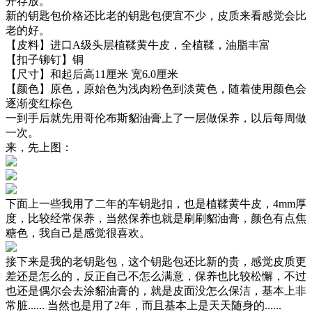
开存放。
新的钥匙包价格还比老的钥匙包便宜不少，皮质来看感觉会比
老的好。
【皮料】进口A级头层植鞣黄牛皮，全植鞣，油脂丰富
【扣子铆钉】铜
【尺寸】和起后高11厘米 宽6.0厘米
【颜色】原色，原始色为浅肉粉色到淡黄色，随着使用颜色会
逐渐变红棕色
一到手后就先用哥伦布斯貂油膏上了一层做保养，以后每周做
一次。
来，先上图：
下面上一些我用了二年的车钥匙扣，也是植鞣黄牛皮，4mm厚
度，比较经常保养，当然保养也就是刷刷貂油膏，颜色有点焦
糖色，我自己是感觉很喜欢。
接下来是我的老钥匙包，这个钥匙包还比新的贵，感觉皮质更
差还是怎么的，反正自己不怎么满意，保养也比较松懈，不过
也还是偶尔会去涂貂油膏的，就是皮面没怎么保洁，基本上非
常脏...... 当然也是用了2年，而且基本上是天天随身的......