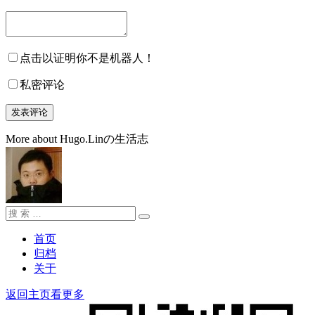
点击以证明你不是机器人！
私密评论
More about Hugo.Linの生活志
搜
搜
索：
索
首页
归档
关于
返回主页看更多