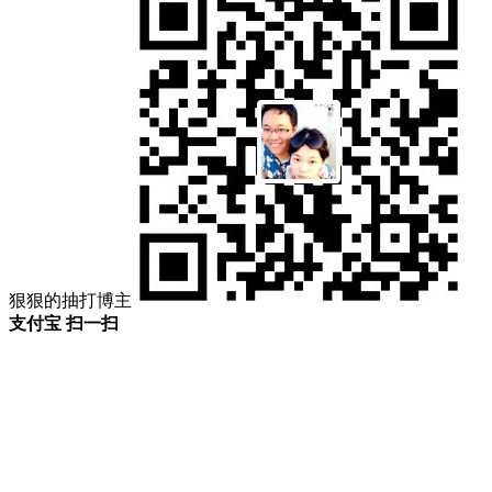
狠狠的抽打博主
支付宝 扫一扫