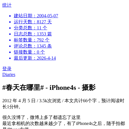
跳
统计
到
建站日期：2004-05-07
内
运行天数：8127 天
容
分类总数：11 个
日志总数：1353 篇
标签数量：792 个
评论总数：1345 条
链接数量：0 个
最后更新：2026-4-14
登录
Diaries
#春天在哪里# - iPhone4s - 摄影
2012 年 4 月 5 日
/
3.5k次浏览
/
本文共计66个字，预计阅读时
长1分钟。
很久没博了，微博上多了都遗忘了这里
最近拿相机的次数越来越少了，有了iPhone4s之后，随手拍都