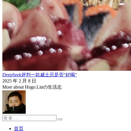
DeepSeek评判一款威士忌是否“好喝”
2025 年 2 月 8 日
More about Hugo.Linの生活志
搜
搜
索：
索
首页